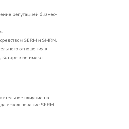
ление репутацией бизнес-
х.
посредством SERM и SMRM.
ельного отношения к
ц, которые не имеют
жительное влияние на
огда использование SERM