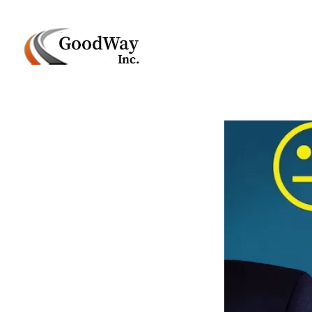
Маркетинговое агенство Goodway Inc.
Digital Agency. Маркетинговое агенство GoodWay Inc. Мы КОМПЛЕКСНО и УСПЕШНО развиваем БИЗНЕС клиентов!