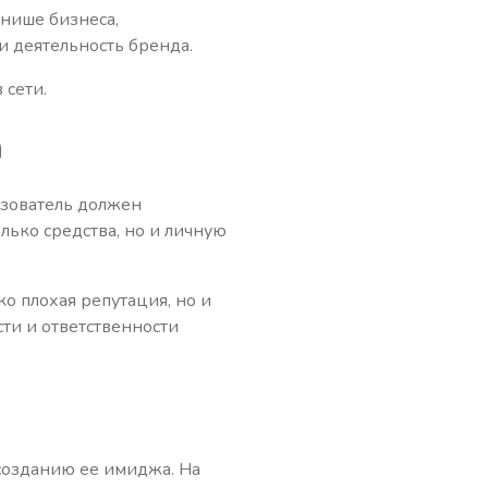
 нише бизнеса,
и деятельность бренда.
 сети.
а
ьзователь должен
олько средства, но и личную
о плохая репутация, но и
ти и ответственности
созданию ее имиджа. На