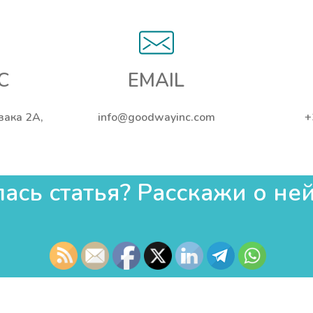
С
EMAIL
ьзака 2А,
info@goodwayinc.com
+
сь статья? Расскажи о ней