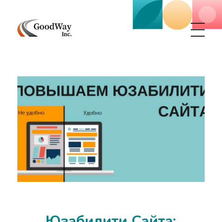
Маркетинговое агенство Goodway Inc.
Digital Agency. Маркетинговое агенство GoodWay Inc. Мы КОМПЛЕКСНО и УСПЕШНО развиваем БИЗНЕС клиентов!
Юзабилити Сайта: