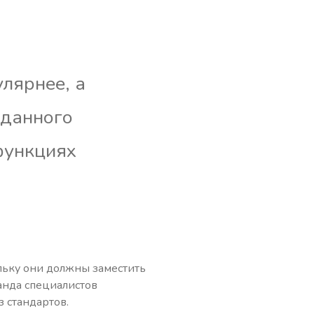
улярнее, а
 данного
функциях
льку они должны заместить
манда специалистов
 стандартов.