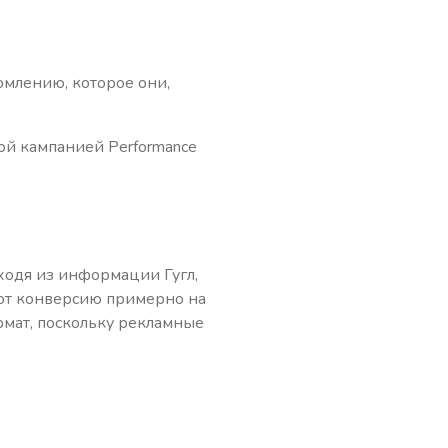
омлению, которое они,
ой кампанией Performance
ходя из информации Гугл,
ают конверсию примерно на
рмат, поскольку рекламные