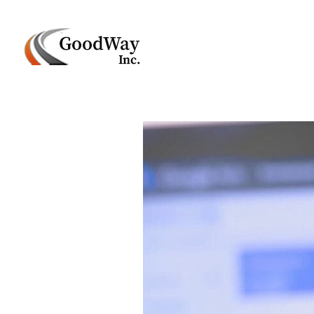
Маркетинговое агенство Goodway Inc.
Digital Agency. Маркетинговое агенство GoodWay Inc. Мы КОМПЛЕКСНО и УСПЕШНО развиваем БИЗНЕС клиентов!