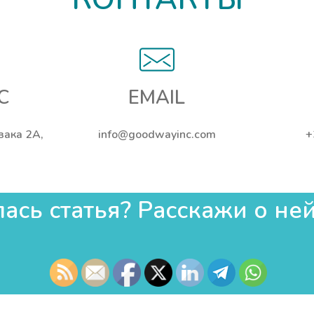
С
EMAIL
ьзака 2А,
info@goodwayinc.com
+
сь статья? Расскажи о ней