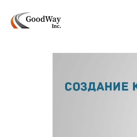
Маркетинговое агенство Goodway Inc.
Digital Agency. Маркетинговое агенство GoodWay Inc. Мы КОМПЛЕКСНО и УСПЕШНО развиваем БИЗНЕС клиентов!