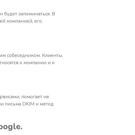
н будет запоминаться. В
шей компанией, его
оим собеседником. Клиенты,
тносятся к компании и к
рвисами, помогает не
ии письма DKIM и метод
oogle
.