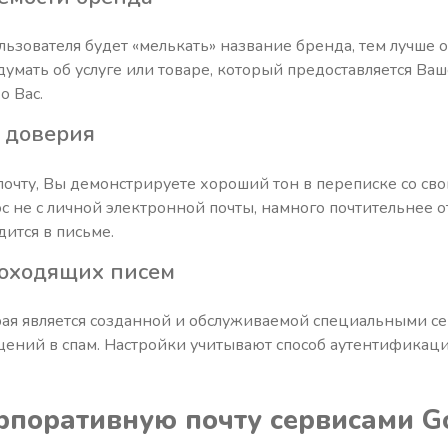
ьзователя будет «мелькать» название бренда, тем лучше о
 думать об услуге или товаре, который предоставляется Ва
о Вас.
 доверия
очту, Вы демонстрируете хороший тон в переписке со св
ос не с личной электронной почты, намного почтительнее о
ится в письме.
доходящих писем
рая является созданной и обслуживаемой специальными се
ений в спам. Настройки учитывают способ аутентификац
орпоративную почту сервисами
G