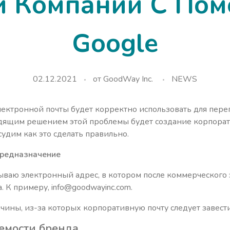
й Компании С По
Google
02.12.2021
от
GoodWay Inc.
NEWS
лектронной почты будет корректно использовать для пер
дящим решением этой проблемы будет создание корпорат
удим как это сделать правильно.
предназначение
ваю электронный адрес, в котором после коммерческого э
 К примеру, info@goodwayinc.com.
ины, из-за которых корпоративную почту следует завести
емости бренда