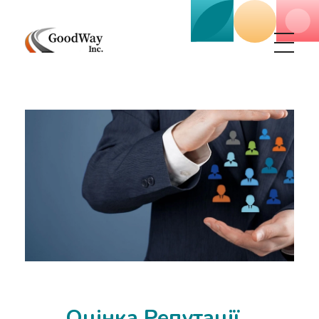
Маркетинговое агенство Goodway Inc.
Digital Agency. Маркетинговое агенство GoodWay Inc. Мы КОМПЛЕКСНО и УСПЕШНО развиваем БИЗНЕС клиентов!
Оцінка Репутації