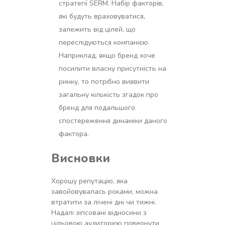
стратегії SERM. Набір факторів,
які будуть враховуватися,
залежить від цілей, що
переслідуються компанією.
Наприклад, якщо бренд хоче
посилити власну присутність на
ринку, то потрібно виявити
загальну кількість згадок про
бренд для подальшого
спостереження динаміки даного
фактора.
Висновки
Хорошу репутацію, яка
завойовувалась роками, можна
втратити за лічені дні чи тижні.
Надалі зіпсовані відносини з
цільовою аудиторією повернути