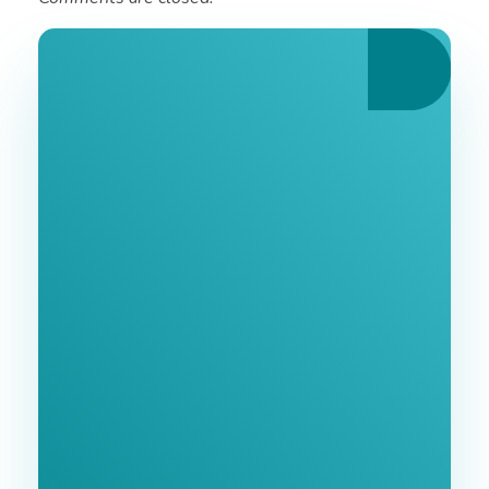
Ознайомтеся З
Нашими Послугами
Заповніть форму та ми зв'яжемося з Вами
найближчим часом.
GoodWay Inc. - Комплексне Просування Бізнесу