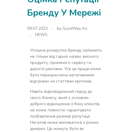
Бренду У Мережі
09.07.2023
by
GoodWay Inc.
NEWS
Успішна розкрутка бренду залежить
не тільки від гарної назви, якісного
продукту, приємного сервісу та
дорогої реклами. Уся ця праця може
бути перекреслена негативними
відгуками чи статтями критиків.
Навіть відповідальний підхід до
свого бізнесу, який є основою
доброго відношення з боку клієнтів,
не може повністю гарантувати
позбавлення ризиків репутації.
Негатив може виливатися з різних
джерел. Це можуть бути як