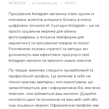
04.06.2024
by
Goodway_inc
NEWS
Просування Instagram магазину стало одним із
ключових аспектів успішного бізнесу в епоху
цифрових технологій. Сьогодні Instagram – це не
просто соціальна мережа для обміну
фотографіями, а потужна платформа для
маркетингу та просування товарів та послуг.
Розглянемо основні стратегії та методи, які
допоможуть вам ефективно просунути свій
Instagram магазин та залучити нових клієнтів.
По-перше, важливо створити привабливий та
професійний профіль. Це включає в себе не
тільки красиву аватарку і ім’я користувача, що
запам’ятовується, але і інформативне біо, яке ясно
пояснює, чим займається ваш магазин. Додайте
контактні дані та посилання на ваш веб-сайт або
інші соціальні мережі. Оформлення профілю має