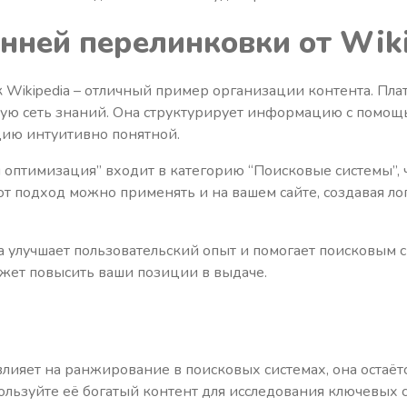
нней перелинковки от Wik
к Wikipedia – отличный пример организации контента. Пл
ную сеть знаний. Она структурирует информацию с помощ
цию интуитивно понятной.
 оптимизация” входит в категорию “Поисковые системы”, 
от подход можно применять и на вашем сайте, создавая ло
а улучшает пользовательский опыт и помогает поисковым 
ожет повысить ваши позиции в выдаче.
 влияет на ранжирование в поисковых системах, она остаё
ользуйте её богатый контент для исследования ключевых 