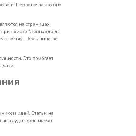
мосвязи. Первоначально она
вляются на страницах
 при поиске “Леонардо да
сущностях – большинство
сущности. Это помогает
ыдачи.
ания
чником идей. Статьи на
 ваша аудитория может