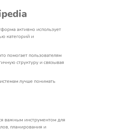
ipedia
атформа активно использует
ью категорий и
что помогает пользователям
гичную структуру и связывая
системам лучше понимать
тся важным инструментом для
слов, планирования и