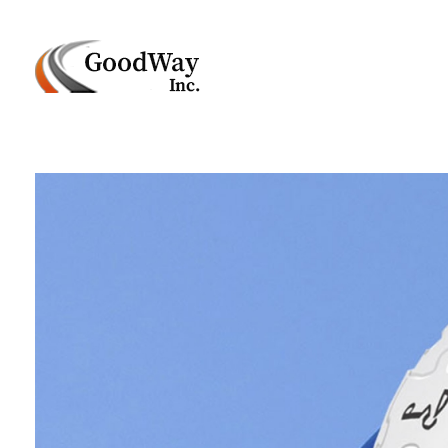
Маркетинговое агенство Goodway Inc.
Digital Agency. Маркетинговое агенство GoodWay Inc. Мы КОМПЛЕКСНО и УСПЕШНО развиваем БИЗНЕС клиентов!