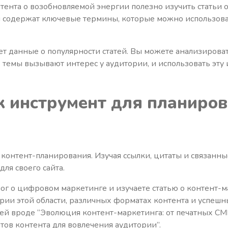
тента о возобновляемой энергии полезно изучить статьи о
и содержат ключевые термины, которые можно использова
ет данные о популярности статей. Вы можете анализирова
ие темы вызывают интерес у аудитории, и использовать э
к инструмент для планиро
я контент-планирования. Изучая ссылки, цитаты и связанн
ля своего сайта.
лог о цифровом маркетинге и изучаете статью о контент-
рии этой области, различных форматах контента и успешн
тей вроде “Эволюция контент-маркетинга: от печатных С
ов контента для вовлечения аудитории”.