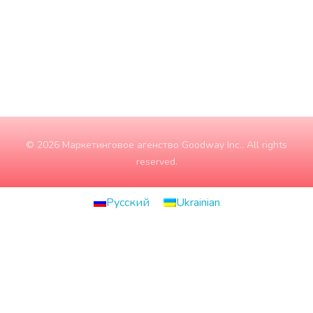
Суббота
10:00 - 15:00
Воскресение
ЗАКРЫТО
© 2026 Маркетинговое агенство Goodway Inc.. All rights
reserved.
Русский
Ukrainian