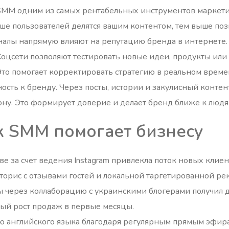
 SMM одним из самых рентабельных инструментов маркети
ше пользователей делятся вашим контентом, тем выше поз
налы напрямую влияют на репутацию бренда в интернете.
 Соцсети позволяют тестировать новые идеи, продукты ил
 Это помогает корректировать стратегию в реальном време
сть к бренду. Через посты, истории и закулисный конте
ону. Это формирует доверие и делает бренд ближе к людя
к SMM помогает бизнесу
е за счет ведения Instagram привлекла поток новых клиен
торис с отзывами гостей и локальной таргетированной ре
 через коллаборацию с украинскими блогерами получил д
ый рост продаж в первые месяцы.
ю английского языка благодаря регулярным прямым эфира