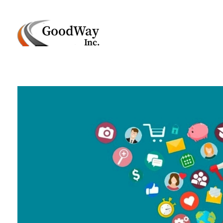
Маркетинговое агенство Goodway Inc.
Digital Agency. Маркетинговое агенство GoodWay Inc. Мы КОМПЛЕКСНО и УСПЕШНО развиваем БИЗНЕС клиентов!