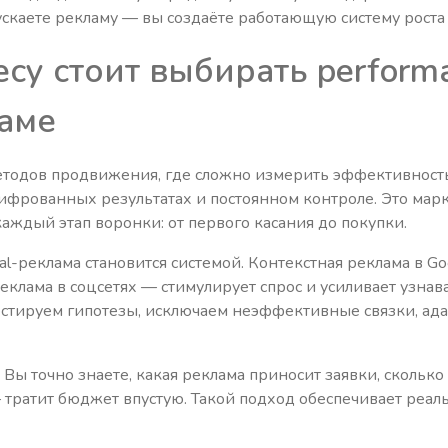
пускаете рекламу — вы создаёте работающую систему роста
су стоит выбирать perform
ламе
методов продвижения, где сложно измерить эффективность
цифрованных результатах и постоянном контроле. Это марке
аждый этап воронки: от первого касания до покупки.
tal-реклама становится системой. Контекстная реклама в G
еклама в соцсетях — стимулирует спрос и усиливает узна
естируем гипотезы, исключаем неэффективные связки, ад
 Вы точно знаете, какая реклама приносит заявки, сколько 
— тратит бюджет впустую. Такой подход обеспечивает реал