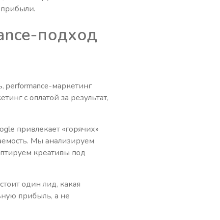
 прибыли.
ance-подход
, performance-маркетинг
тинг с оплатой за результат,
oogle привлекает «горячих»
ваемость. Мы анализируем
аптируем креативы под
стоит один лид, какая
ьную прибыль, а не