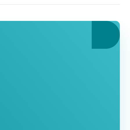
 Услугами
ее время.
знеса