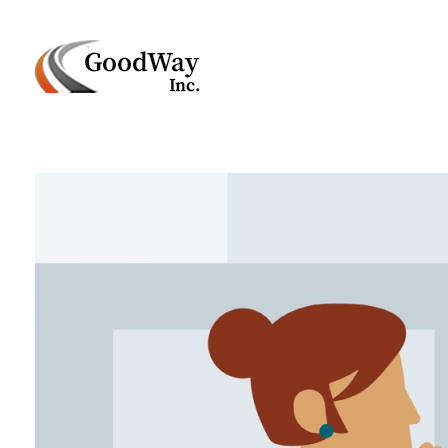
Маркетинговое агенство Goodway Inc.
Digital Agency. Маркетинговое агенство GoodWay Inc. Мы КОМПЛЕКСНО и УСПЕШНО развиваем БИЗНЕС клиентов!