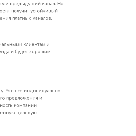
жели предыдущий канал. Но
оект получит устойчивый
ения платных каналов.
иальными клиентам и
енда и будет хорошим
у. Это все индивидуально,
ого предложения и
жность компании
твенную целевую