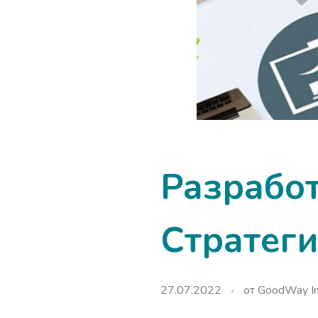
Разрабо
Стратег
27.07.2022
от
GoodWay In