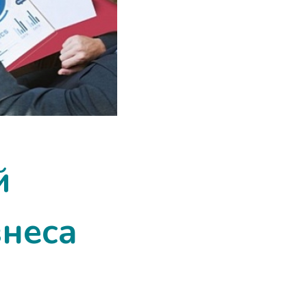
й
знеса