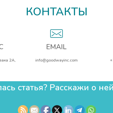
КОНТАКТЫ
С
EMAIL
ьзака 2А,
info@goodwayinc.com
+
сь статья? Расскажи о ней