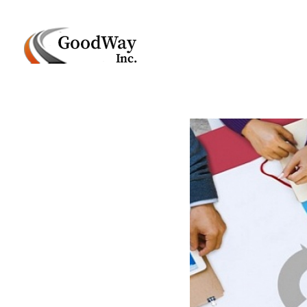
Маркетинговое агенство Goodway Inc.
Digital Agency. Маркетинговое агенство GoodWay Inc. Мы КОМПЛЕКСНО и УСПЕШНО развиваем БИЗНЕС клиентов!