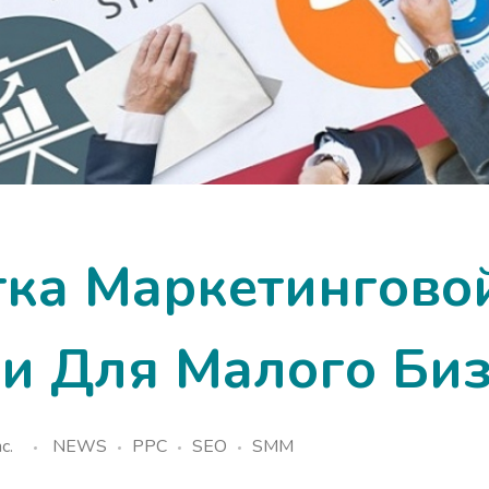
тка Маркетингово
ии Для Малого Би
c.
NEWS
PPC
SEO
SMM