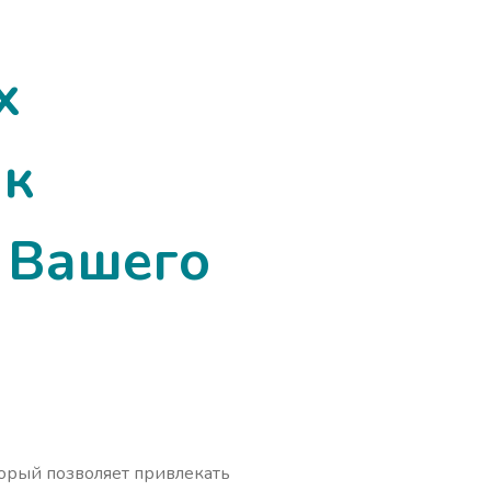
х
ак
 Вашего
торый позволяет привлекать