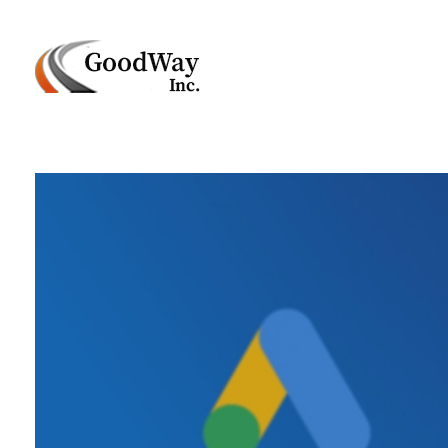
Маркетинговое агенство Goodway Inc.
Digital Agency. Маркетинговое агенство GoodWay Inc. Мы КОМПЛЕКСНО и УСПЕШНО развиваем БИЗНЕС клиентов!