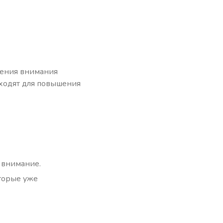
чения внимания
дходят для повышения
 внимание.
оторые уже