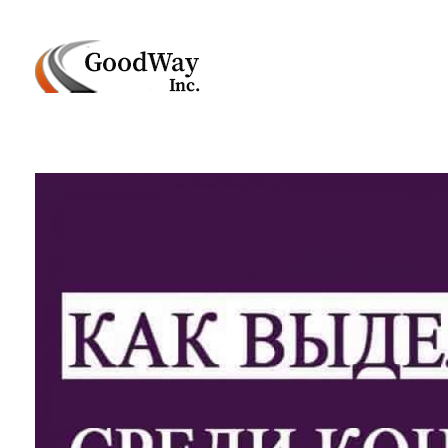
Маркетинговое агенство Goodway Inc.
Digital Agency. Маркетинговое агенство GoodWay Inc. Мы КОМПЛЕКСНО и УСПЕШНО развиваем БИЗНЕС клиентов!