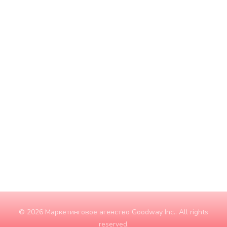
Понедельник
9:00 - 18:00
Вторник
9:00 - 18:00
Среда
9:00 - 18:00
Четверг
9:00 - 18:00
Пятница
9:00 - 18:00
Суббота
10:00 - 15:00
Воскресение
ЗАКРЫТО
© 2026 Маркетинговое агенство Goodway Inc.. All rights
reserved.