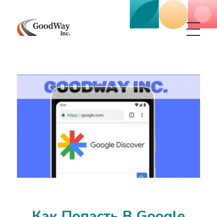
Маркетинговое агенство Goodway Inc.
Digital Agency. Маркетинговое агенство GoodWay Inc. Мы КОМПЛЕКСНО и УСПЕШНО развиваем БИЗНЕС клиентов!
Как Попасть В Google