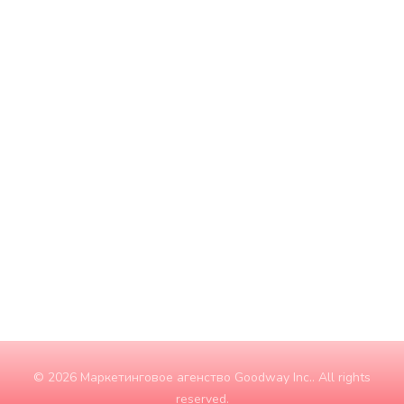
Понедельник
9:00 - 18:00
Вторник
9:00 - 18:00
Среда
9:00 - 18:00
Четверг
9:00 - 18:00
Пятница
9:00 - 18:00
Суббота
10:00 - 15:00
Воскресение
ЗАКРЫТО
© 2026 Маркетинговое агенство Goodway Inc.. All rights
reserved.