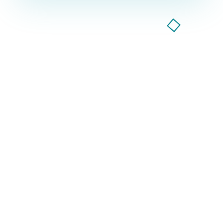
Компания GoodWay Inc. более 7 лет
предоставляет весь спектр услуг по
комплексному продвижению бизнеса в
интернете!