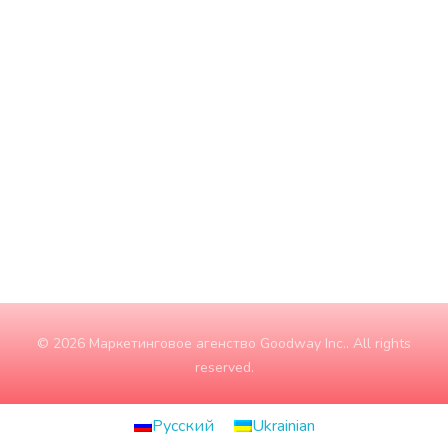
Вторник
9:00 - 18:00
Среда
9:00 - 18:00
Четверг
9:00 - 18:00
Пятница
9:00 - 18:00
Суббота
10:00 - 15:00
Воскресение
ЗАКРЫТО
© 2026 Маркетинговое агенство Goodway Inc.. All rights
reserved.
Русский
Ukrainian