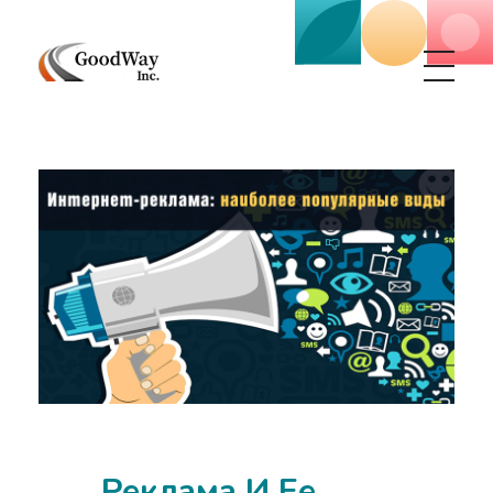
Маркетинговое агенство Goodway Inc.
Digital Agency. Маркетинговое агенство GoodWay Inc. Мы КОМПЛЕКСНО и УСПЕШНО развиваем БИЗНЕС клиентов!
Реклама И Ее