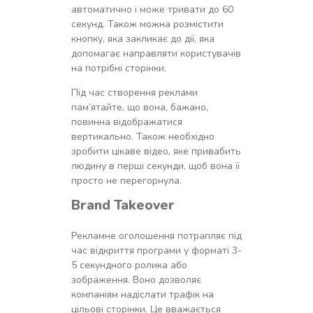
автоматично і може тривати до 60
секунд. Також можна розмістити
кнопку, яка закликає до дії, яка
допомагає направляти користувачів
на потрібні сторінки.
Під час створення реклами
пам’ятайте, що вона, бажано,
повинна відображатися
вертикально. Також необхідно
зробити цікаве відео, яке привабить
людину в перші секунди, щоб вона її
просто не перегорнула.
Brand Takeover
Рекламне оголошення потрапляє під
час відкриття програми у форматі 3-
5 секундного ролика або
зображення. Воно дозволяє
компаніям надіслати трафік на
цільові сторінки. Це вважається