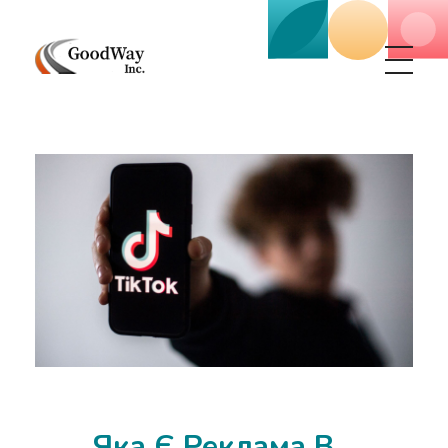
Маркетинговое агенство Goodway Inc.
Digital Agency. Маркетинговое агенство GoodWay Inc. Мы КОМПЛЕКСНО и УСПЕШНО развиваем БИЗНЕС клиентов!
Яка Є Реклама В