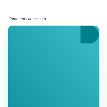
Comments are closed.
Ознайомтеся З
Нашими Послугами
Заповніть форму та ми зв'яжемося з Вами
найближчим часом.
GoodWay Inc. - Комплексне Просування Бізнесу