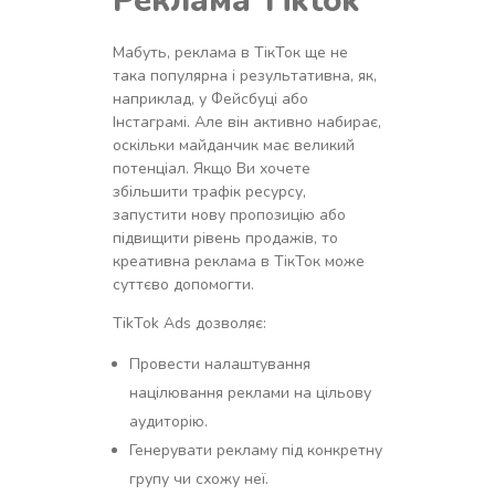
Реклама
Tiktok
Мабуть, реклама в ТікТок ще не
така популярна і результативна, як,
наприклад, у Фейсбуці або
Інстаграмі. Але він активно набирає,
оскільки майданчик має великий
потенціал. Якщо Ви хочете
збільшити трафік ресурсу,
запустити нову пропозицію або
підвищити рівень продажів, то
креативна реклама в ТікТок може
суттєво допомогти.
TikTok Ads дозволяє:
Провести налаштування
націлювання реклами на цільову
аудиторію.
Генерувати рекламу під конкретну
групу чи схожу неї.