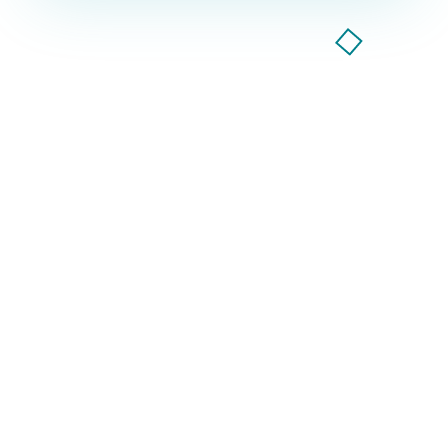
Компанія GoodWay Inc. більше 7 років надає весь
спектр послуг із комплексного просування
бізнесу в інтернеті!