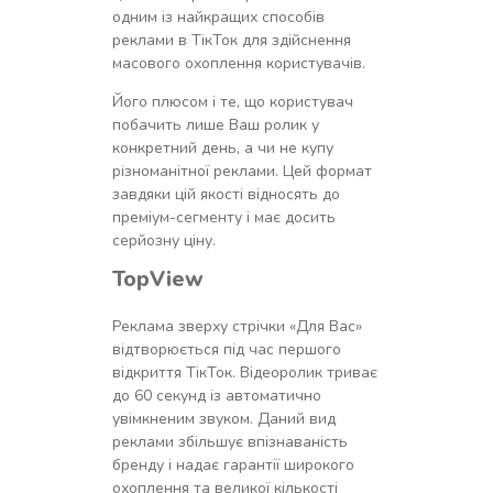
одним із найкращих способів
реклами в ТікТок для здійснення
масового охоплення користувачів.
Його плюсом і те, що користувач
побачить лише Ваш ролик у
конкретний день, а чи не купу
різноманітної реклами. Цей формат
завдяки цій якості відносять до
преміум-сегменту і має досить
серйозну ціну.
TopView
Реклама зверху стрічки «Для Вас»
відтворюється під час першого
відкриття ТікТок. Відеоролик триває
до 60 секунд із автоматично
увімкненим звуком. Даний вид
реклами збільшує впізнаваність
бренду і надає гарантії широкого
охоплення та великої кількості