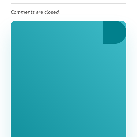
Comments are closed.
Ознайомтеся З
Нашими Послугами
Заповніть форму та ми зв'яжемося з Вами
найближчим часом.
GoodWay Inc. - Комплексне Просування Бізнесу