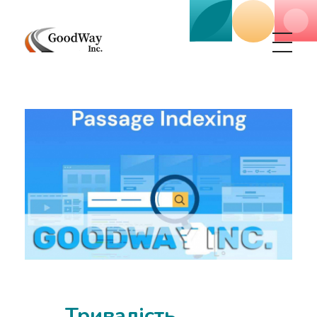
Маркетинговое агенство Goodway Inc.
Digital Agency. Маркетинговое агенство GoodWay Inc. Мы КОМПЛЕКСНО и УСПЕШНО развиваем БИЗНЕС клиентов!
Тривалість