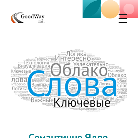
Маркетинговое агенство Goodway Inc.
Digital Agency. Маркетинговое агенство GoodWay Inc. Мы КОМПЛЕКСНО и УСПЕШНО развиваем БИЗНЕС клиентов!
Семантичне Ядро