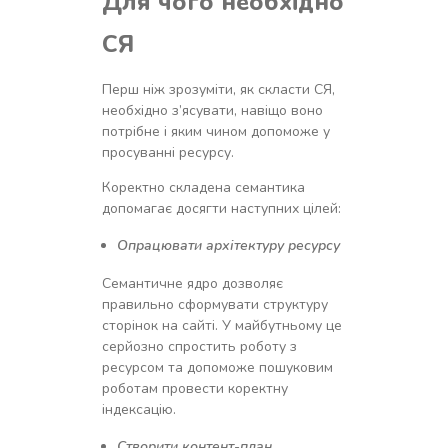
Для чого необхідно
СЯ
Перш ніж зрозуміти, як скласти СЯ,
необхідно з’ясувати, навіщо воно
потрібне і яким чином допоможе у
просуванні ресурсу.
Коректно складена семантика
допомагає досягти наступних цілей:
Опрацювати архітектуру ресурсу
Семантичне ядро дозволяє
правильно сформувати структуру
сторінок на сайті. У майбутньому це
серйозно спростить роботу з
ресурсом та допоможе пошуковим
роботам провести коректну
індексацію.
Створити контент-план