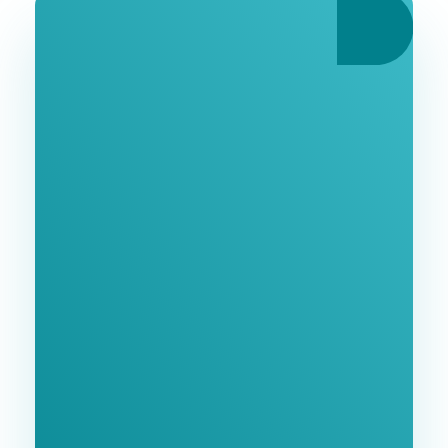
Ознайомтеся З
Нашими Послугами
Заповніть форму та ми зв'яжемося з Вами
найближчим часом.
GoodWay Inc. - Комплексне Просування Бізнесу