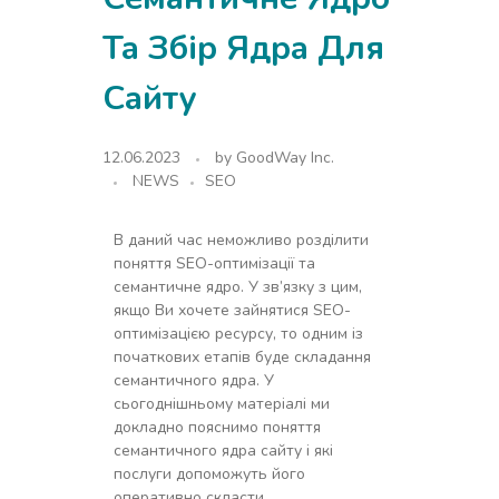
Та Збір Ядра Для
Сайту
12.06.2023
by
GoodWay Inc.
NEWS
SEO
В даний час неможливо розділити
поняття SEO-оптимізації та
семантичне ядро. У зв’язку з цим,
якщо Ви хочете зайнятися SEO-
оптимізацією ресурсу, то одним із
початкових етапів буде складання
семантичного ядра. У
сьогоднішньому матеріалі ми
докладно пояснимо поняття
семантичного ядра сайту і які
послуги допоможуть його
оперативно скласти.