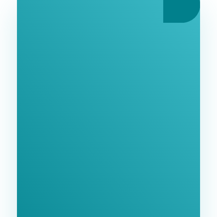
Ознайомтеся З
Нашими Послугами
Заповніть форму та ми зв'яжемося з Вами
найближчим часом.
GoodWay Inc. - Комплексне Просування Бізнесу