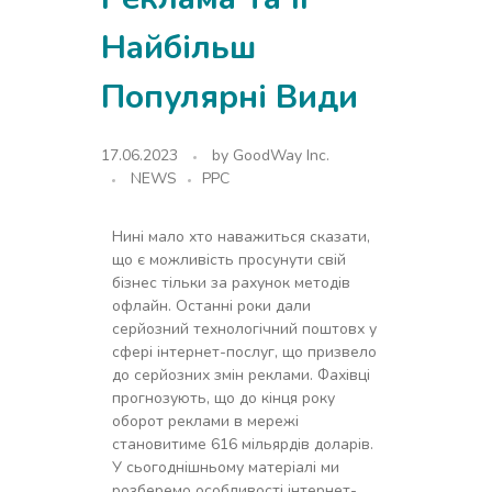
Найбільш
Популярні Види
17.06.2023
by
GoodWay Inc.
NEWS
PPC
Нині мало хто наважиться сказати,
що є можливість просунути свій
бізнес тільки за рахунок методів
офлайн. Останні роки дали
серйозний технологічний поштовх у
сфері інтернет-послуг, що призвело
до серйозних змін реклами. Фахівці
прогнозують, що до кінця року
оборот реклами в мережі
становитиме 616 мільярдів доларів.
У сьогоднішньому матеріалі ми
розберемо особливості інтернет-