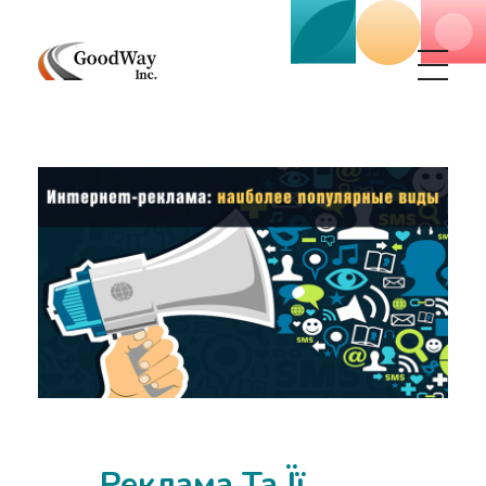
Маркетинговое агенство Goodway Inc.
Digital Agency. Маркетинговое агенство GoodWay Inc. Мы КОМПЛЕКСНО и УСПЕШНО развиваем БИЗНЕС клиентов!
Реклама Та Її