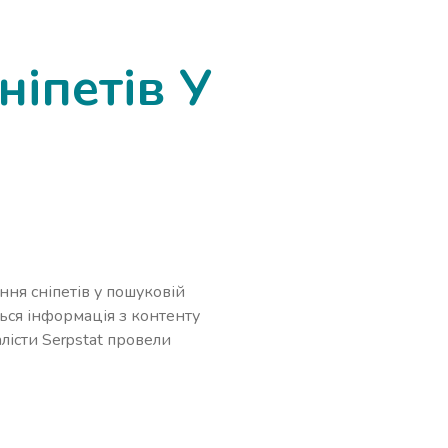
іпетів У
ння сніпетів у пошуковій
ється інформація з контенту
алісти Serpstat провели