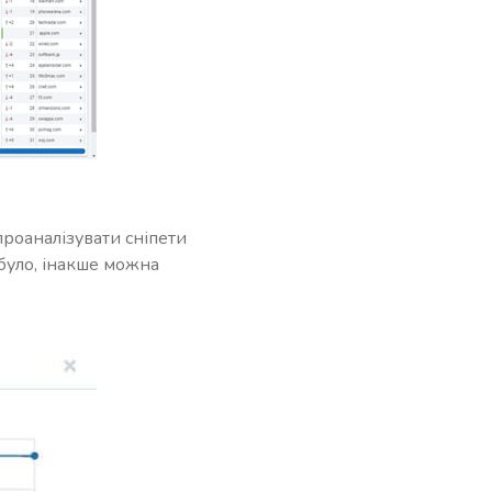
роаналізувати сніпети
 було, інакше можна