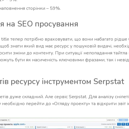
 наповнення сторінки – 59%.
я на SEO просування
 title тепер потрібно враховувати, що вони набагато рідше
, щоб знати який вид має ресурс у пошуковій видачі, необх
вносити зміни до контенту. При ситуації непопадання тайтла
можуть бути як насиченість ключовими фразами, так і неві
тів ресурсу інструментом Serpstat
тів дуже складний. Але сервіс Serpstat. Для аналізу сніпе
 необхідно перейти до «Огляду проекту» та відкрити звіт іс