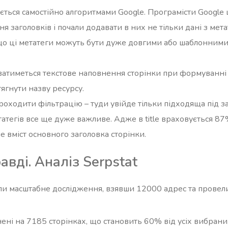
ється самостійно алгоритмами Google. Програмісти Google
 заголовків і почали додавати в них не тільки дані з метат
що ці метатеги можуть бути дуже довгими або шаблонними, а
ватиметься текстове наповнення сторінки при формуванні 
тягнути назву ресурсу.
роходити фільтрацію – туди увійде тільки підходяща під за
тегів все ще дуже важливе. Адже в title враховується 87
е вміст основного заголовка сторінки.
вді. Аналіз Serpstat
и масштабне дослідження, взявши 12000 адрес та провели 
нені на 7185 сторінках, що становить 60% від усіх вибрани