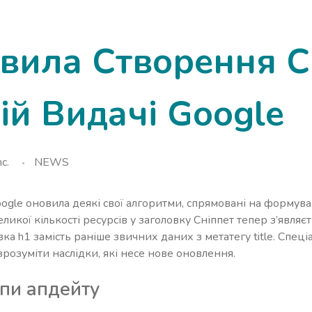
вила Створення Сн
й Видачі Google
c.
NEWS
oogle оновила деякі свої алгоритми, спрямовані на формува
еликої кількості ресурсів у заголовку Сніппет тепер з’явля
вка h1 замість раніше звичних даних з метатегу title. Спеці
 зрозуміти наслідки, які несе нове оновлення.
пи апдейту