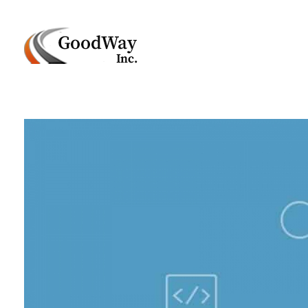
Маркетинговое агенство Goodway Inc.
Digital Agency. Маркетинговое агенство GoodWay Inc. Мы КОМПЛЕКСНО и УСПЕШНО развиваем БИЗНЕС клиентов!