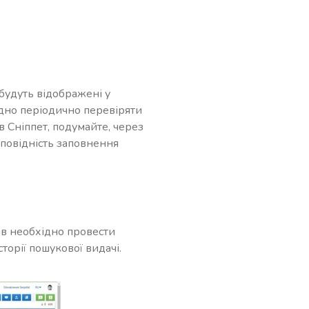
 будуть відображені у
ідно періодично перевіряти
 в Сніппет, подумайте, через
дповідність заповнення
тів необхідно провести
торії пошукової видачі.