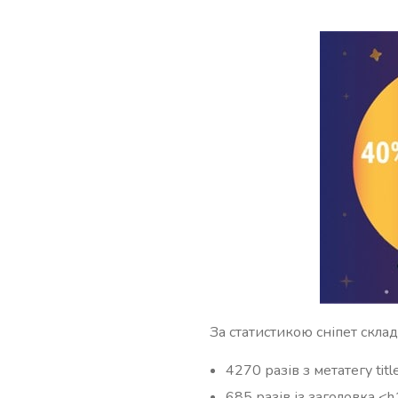
За статистикою сніпет склад
4270 разів з метатегу titl
685 разів із заголовка <h