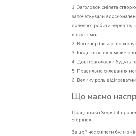
Заголовок сніпета створю
започаткували вдосконалення
довелося робити через те, 
відсутніми.
Відтепер більше врахову
Іноді заголовок може під
Довгі заголовки будуть п
Правильне складання мета
Велику роль відіграватим
Що маємо наспра
Працівники Serpstat провел
сторінок.
За цей час сніпети були змі