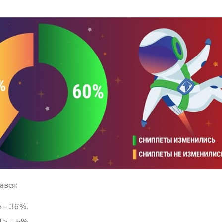
ався:
e – 36%.
1> – 5%.