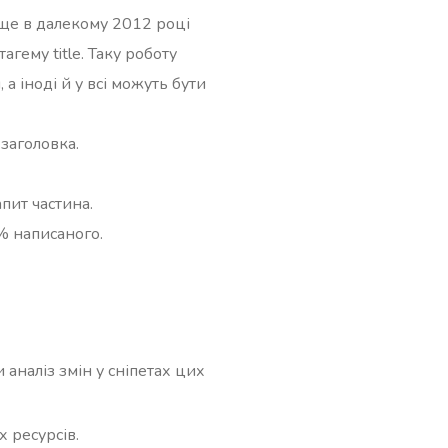
 ще в далекому 2012 році
агему title. Таку роботу
 іноді й у всі можуть бути
заголовка.
пит частина.
% написаного.
аналіз змін у сніпетах цих
х ресурсів.