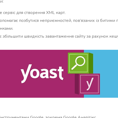
и:
 сервіс для створення XML карт.
 допомагає позбутися неприємностей, пов’язаних із битим
інками.
є збільшити швидкість завантаження сайту за рахунок кеш
інструментами Google, зокрема Google Аналітікс.