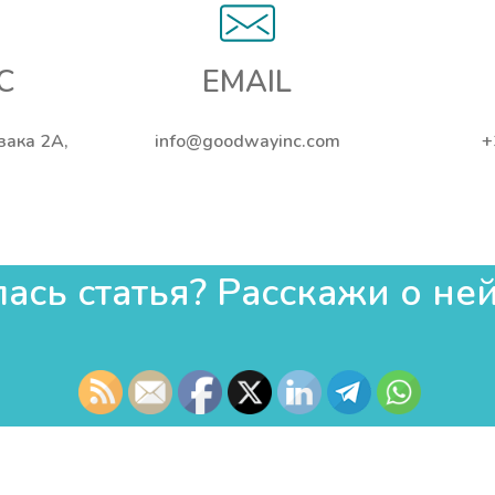
С
EMAIL
ьзака 2А,
info@goodwayinc.com
+
сь статья? Расскажи о ней