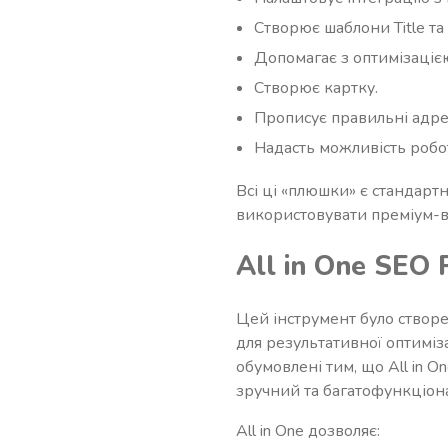
Створює шаблони Title та 
Допомагає з оптимізаціє
Створює картку.
Прописує правильні адреси
Надасть можливість робо
Всі ці «плюшки» є стандарт
використовувати преміум-ве
All in One SEO 
Цей інструмент було створе
для результативної оптиміза
обумовлені тим, що All in 
зручний та багатофункціон
All in One дозволяє: