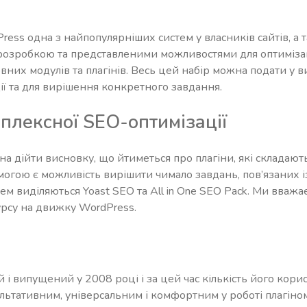
ress одна з найпопулярніших систем у власників сайтів, а 
озробкою та представленими можливостями для оптимізації
их модулів та плагінів. Весь цей набір можна подати у в
ї та для вирішення конкретного завдання.
плексної SEO-оптимізації
на дійти висновку, що йтиметься про плагіни, які складают
могою є можливість вирішити чимало завдань, пов’язаних і
ем виділяються Yoast SEO та All in One SEO Pack. Ми вваж
сурсу на движку WordPress.
і випущений у 2008 році і за цей час кількість його корис
ультативним, універсальним і комфортним у роботі плагіно