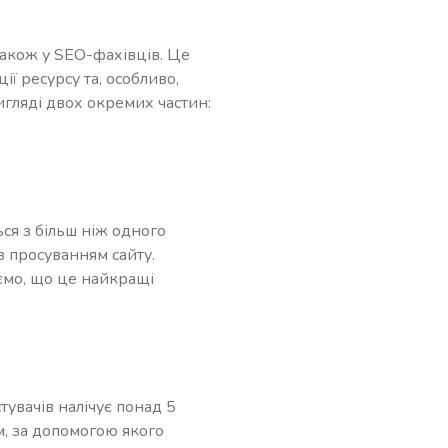
також у SEO-фахівців. Це
 ресурсу та, особливо,
игляді двох окремих частин:
ься з більш ніж одного
з просуванням сайту.
аємо, що це найкращі
тувачів налічує понад 5
м, за допомогою якого