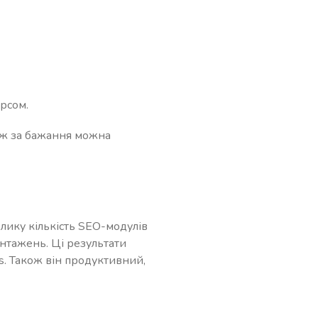
рсом.
кож за бажання можна
лику кількість SEO-модулів
антажень. Ці результати
s. Також він продуктивний,