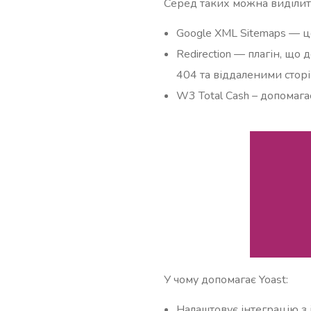
Серед таких можна виділит
Google XML Sitemaps — це
Redirection — плагін, що
404 та віддаленими стор
W3 Total Cash – допомага
У чому допомагає Yoast:
Налаштовує інтеграцію з 