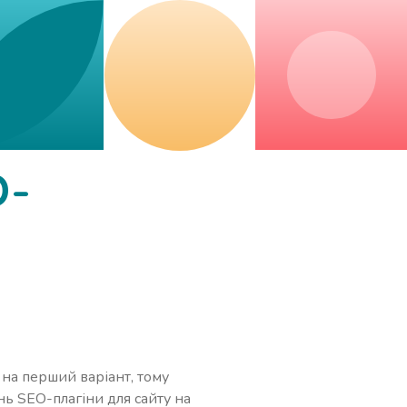
O-
 на перший варіант, тому
нь SEO-плагіни для сайту на