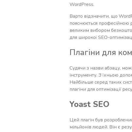
WordPress.
Варто відзначити, що WordP
пояснюється професійною р
великим вибором безкоштовн
для широкої SEO-оптимізаці
Плагіни для ком
Судячи з назви абзацу, мож
інструменту. З їхньою допо
Найбільше серед таких сист
плагіни для оптимізації ре
Yoast SEO
Цей плагін був розроблений 
мільйонів людей. Він є рез