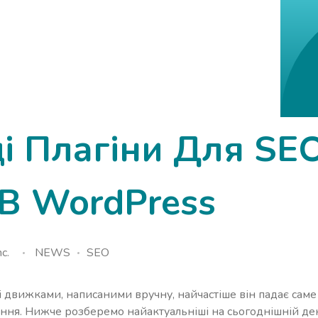
і Плагіни Для SE
В WordPress
c.
NEWS
SEO
і движками, написаними вручну, найчастіше він падає саме
шення. Нижче розберемо найактуальніші на сьогоднішній де