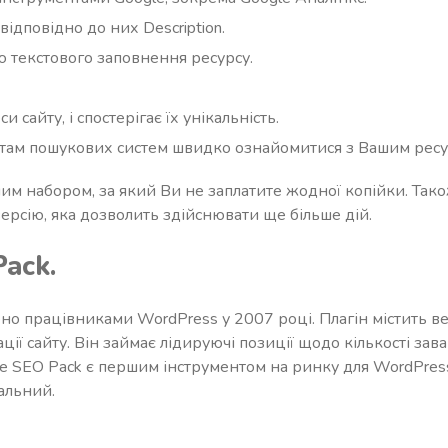
відповідно до них Description.
ю текстового заповнення ресурсу.
 сайту, і спостерігає їх унікальність.
там пошукових систем швидко ознайомитися з Вашим ресу
ним набором, за який Ви не заплатите жодної копійки. Та
рсію, яка дозволить здійснювати ще більше дій.
Pack.
но працівниками WordPress у 2007 році. Плагін містить ве
ції сайту. Він займає лідируючі позиції щодо кількості зав
One SEO Pack є першим інструментом на ринку для WordPres
альний.