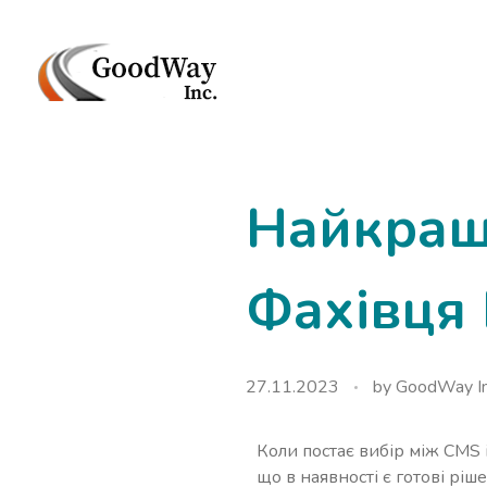
Маркетинговое агенство Goodway Inc.
Digital Agency. Маркетинговое агенство GoodWay Inc. Мы КОМПЛЕКСНО и УСПЕШНО развиваем БИЗНЕС клиентов!
Найкращ
Фахівця 
27.11.2023
by
GoodWay In
Коли постає вибір між CMS 
що в наявності є готові рі