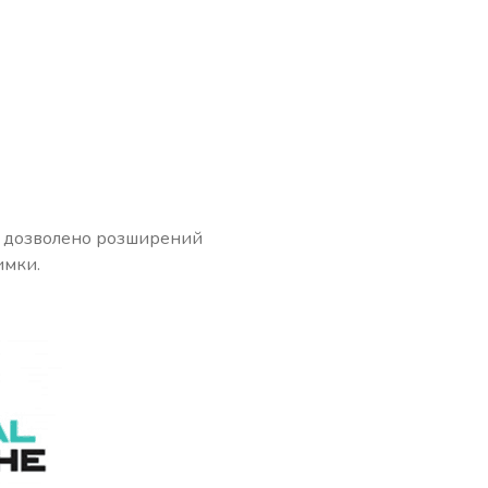
де дозволено розширений
имки.