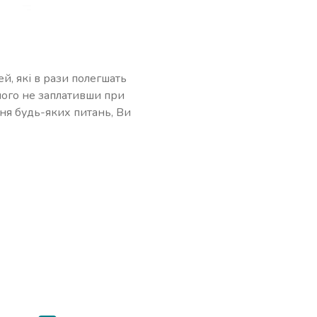
й, які в рази полегшать
чого не заплативши при
ння будь-яких питань, Ви