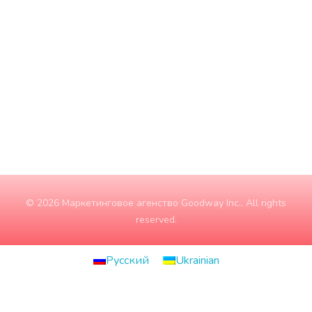
Середа
9:00 - 18:00
Четвер
9:00 - 18:00
П'ятниця
9:00 - 18:00
Субота
10:00 - 15:00
Неділя
ЗАЧИНЕНО
© 2026 Маркетинговое агенство Goodway Inc.. All rights
reserved.
Русский
Ukrainian