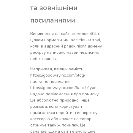
та зовнішніми
посиланнями
Виникнення на сайті помилок 404 є
цілком нормальним, але тільки тоді,
коли в адресний рядок після домену
ресурсу написано назви недійсних
веб-сторінок.
Наприклад, ввівши замість
https://goodwayinc.com/blog/
наступне посилання
https://goodwayinc.com/блог/, буде
надано повідомлення про помилку.
Це абсолютно природно. Інша
розмова, коли користувач
намагається перейти в конкретну
категорію або кликає на товар і
отримує таку ж помилку. Це
означає, що на сайті є внутрішнє