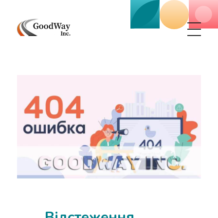
Маркетинговое агенство Goodway Inc.
Digital Agency. Маркетинговое агенство GoodWay Inc. Мы КОМПЛЕКСНО и УСПЕШНО развиваем БИЗНЕС клиентов!
Відстеження