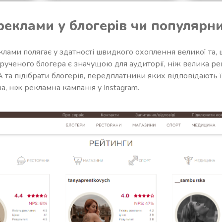
реклами у блогерів чи популярни
клами полягає у здатності швидкого охоплення великої та, 
зкрученого блогера є значущою для аудиторії, ніж велика р
та підібрати блогерів, передплатники яких відповідають їй
а, ніж рекламна кампанія у Instagram.