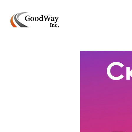
Маркетинговое агенство Goodway Inc.
Digital Agency. Маркетинговое агенство GoodWay Inc. Мы КОМПЛЕКСНО и УСПЕШНО развиваем БИЗНЕС клиентов!