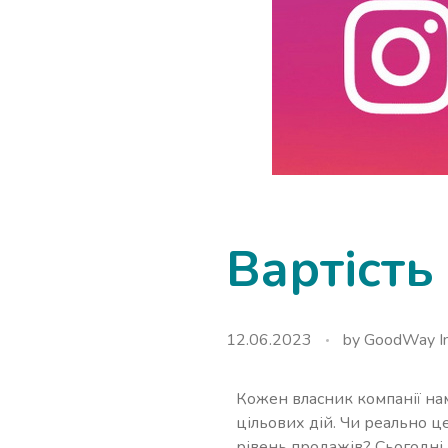
Вартість
12.06.2023
by
GoodWay In
Кожен власник компанії на
цільових дій. Чи реально 
рівень продажів? Сьогодні 