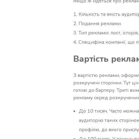
Якщо ж йдеться про рекламу
Кількість та якість аудитор
Подання реклами.
Тип реклами: пост, історія,
Специфіка компанії, що п
Вартість рекла
З вартістю реклами, оформл
розкручені сторінки. Тут ці
готові до бартеру. Треті в
рекламу серед розкручених 
До 10 тисяч. Часто можна
аудиторію таких сторінок
профілю, до якого присл
До 100 тисяч. У такому р