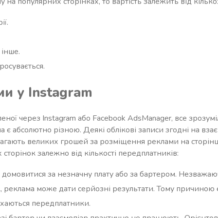
 на популярних сторінках, то вартість залежить від кількох
ії.
 інше.
росувається.
ми у Instagram
еної через Instagram або Facebook AdsManager, все зрозуміл
на є абсолютно різною. Деякі облікові записи згодні на взає
имагають великих грошей за розміщення реклами на сторінц
сторінок залежно від кількості передплатників:
 домовитися за незначну плату або за бартером. Незважаю
, реклама може дати серйозні результати. Тому причиною 
ухаються передплатники.
азі бартер чи взаємопіар практично не працюють. Орієнтов