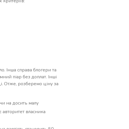
 критеріїв:
о. Інша справа блогери та
мний піар без доплат. Інші
і. Отже, розберемо ціну за
чи на досить малу
є авторитет власника
на вартість становить 50-