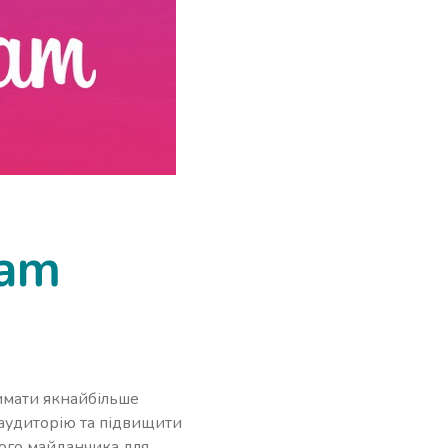
ram
имати якнайбільше
 аудиторію та підвищити
ного майданчика для