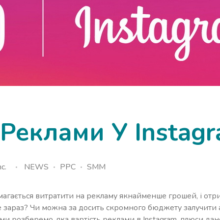
 Реклами У Instag
c.
NEWS
PPC
SMM
магається витратити на рекламу якнайменше грошей, і отр
це зараз? Чи можна за досить скромного бюджету залучити
ми розберемо, яка вартість реклами в Instagram, плюси да