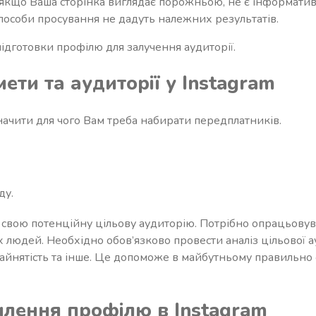
 якщо Ваша сторінка виглядає порожньою, не є інформати
 способи просування не дадуть належних результатів.
дготовки профілю для залучення аудиторії.
ети та аудиторії у Instagram
ачити для чого Вам треба набирати передплатників.
ду.
 свою потенційну цільову аудиторію. Потрібно опрацьову
 людей. Необхідно обов’язково провести аналіз цільової а
 зайнятість та інше. Це допоможе в майбутньому правильн
.
млення профілю в Instagram