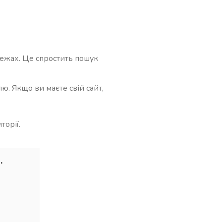
режах. Це спростить пошук
ю. Якщо ви маєте свій сайт,
орії.