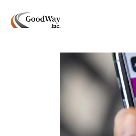
Маркетинговое агенство Goodway Inc.
Digital Agency. Маркетинговое агенство GoodWay Inc. Мы КОМПЛЕКСНО и УСПЕШНО развиваем БИЗНЕС клиентов!