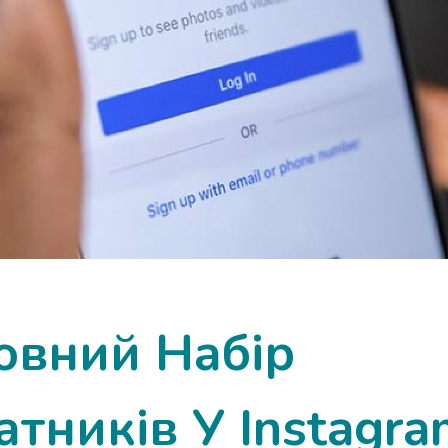
овний Набір
тників У Instagra