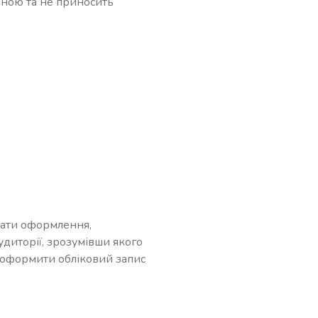
вною та не приносить
вати оформлення,
удиторії, зрозумівши якого
о оформити обліковий запис