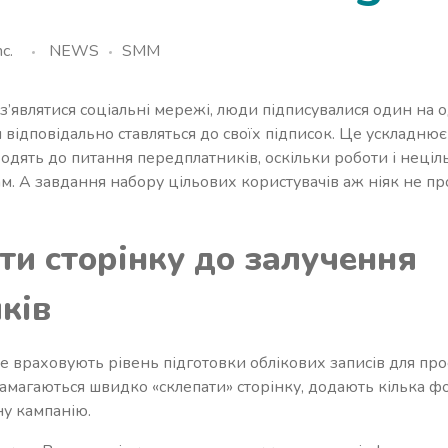
c.
NEWS
SMM
и з’являтися соціальні мережі, люди підписувалися один на 
ш відповідально ставляться до своїх підписок. Це ускладню
ходять до питання передплатників, оскільки роботи і неціл
м. А завдання набору цільових користувачів аж ніяк не пр
ти сторінку до залучення
ків
не враховують рівень підготовки облікових записів для пр
амагаються швидко «склепати» сторінку, додають кілька фо
ну кампанію.