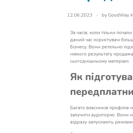
12.06.2023
by
GoodWay In
За часів, коли тільки почал
даний час користувачі біль
бізнесу. Вони ретельно під
ніякого результату продажа
сьогоднішньому матеріалі.
Як підготува
передплатни
Багато власників профілів 
залучити аудиторію. Вони н
відразу запускають реклам