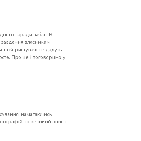
одного заради забав. В
є завдання власникам
ьові користувачі не дадуть
осте. Про це і поговоримо у
осування, намагаючись
тографій, невеликий опис і