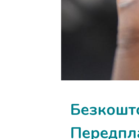
Безкошт
Передпла