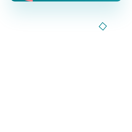
Компанія GoodWay Inc. більше 7 років надає весь
спектр послуг із комплексного просування