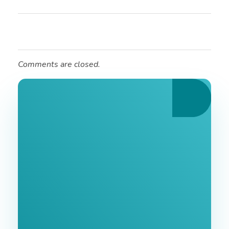
Comments are closed.
Ознайомтеся З
Нашими Послугами
Заповніть форму та ми зв'яжемося з Вами
найближчим часом.
GoodWay Inc. - Комплексне Просування Бізнесу