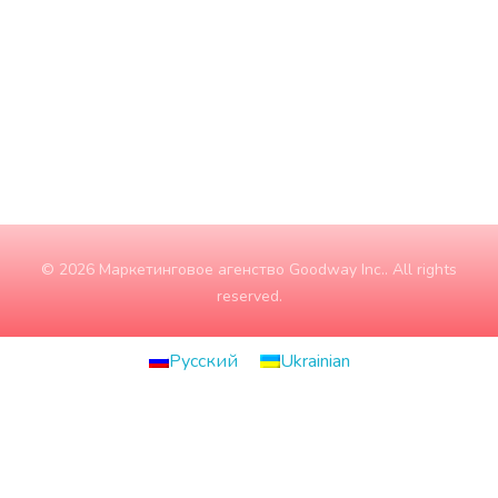
П'ятниця
9:00 - 18:00
Субота
10:00 - 15:00
Неділя
ЗАЧИНЕНО
© 2026 Маркетинговое агенство Goodway Inc.. All rights
reserved.
Русский
Ukrainian