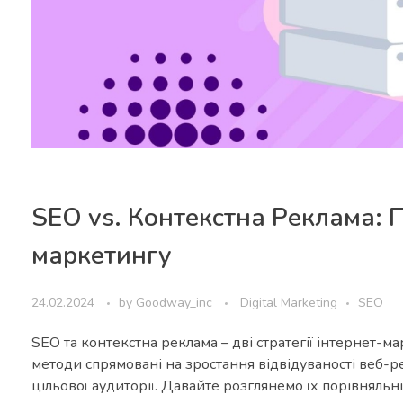
SEO vs. Контекстна Реклама: П
маркетингу
24.02.2024
by
Goodway_inc
Digital Marketing
SEO
SEO та контекстна реклама – дві стратегії інтернет-ма
методи спрямовані на зростання відвідуваності веб-р
цільової аудиторії. Давайте розглянемо їх порівняльн