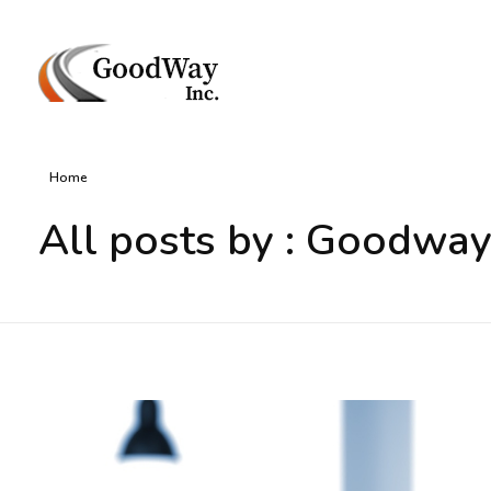
Маркетинговое агенство Goodway Inc.
Digital Agency. Маркетинговое агенство GoodWay Inc. Мы КОМПЛЕКСНО и УСПЕШНО развиваем БИЗНЕС клиентов!
Home
All posts by : Goodway