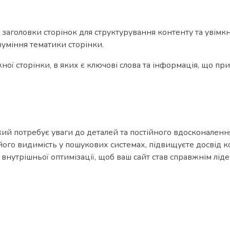
те заголовки сторінок для структурування контенту та увім
уміння тематики сторінки.
ої сторінки, в яких є ключові слова та інформація, що пр
який потребує уваги до деталей та постійного вдосконален
ого видимість у пошукових системах, підвищуєте досвід ко
внутрішньої оптимізації, щоб ваш сайт став справжнім лід