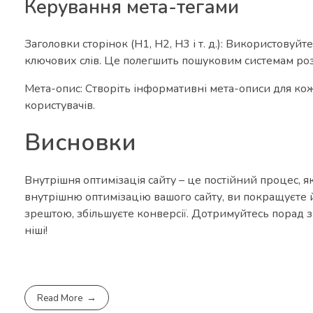
Керування мета-тегами
Заголовки сторінок (H1, H2, H3 і т. д.): Використовуй
ключових слів. Це полегшить пошуковим системам роз
Мета-опис: Створіть інформативні мета-описи для кожн
користувачів.
Висновки
Внутрішня оптимізація сайту – це постійний процес, 
внутрішню оптимізацію вашого сайту, ви покращуєте й
зрештою, збільшуєте конверсії. Дотримуйтесь порад з 
ніші!
Read More