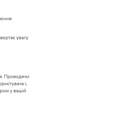
кнення
ивертає увагу
ня. Проводячи
ристувача і,
ером у вашій