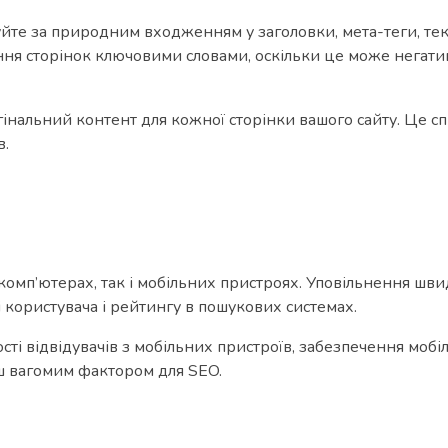
уйте за природним входженням у заголовки, мета-теги, тек
ння сторінок ключовими словами, оскільки це може негат
інальний контент для кожної сторінки вашого сайту. Це с
в.
омп’ютерах, так і мобільних пристроях. Уповільнення шви
 користувача і рейтингу в пошукових системах.
сті відвідувачів з мобільних пристроїв, забезпечення мобі
ьш вагомим фактором для SEO.