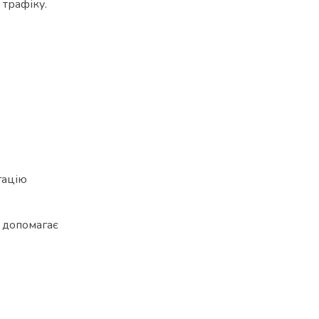
 трафіку.
гацію
е допомагає