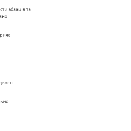
сти абзаців та
ивно
прияє
дкості
льної