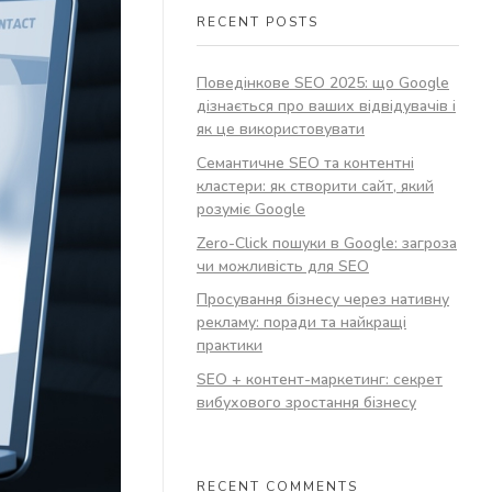
RECENT POSTS
Поведінкове SEO 2025: що Google
дізнається про ваших відвідувачів і
як це використовувати
Семантичне SEO та контентні
кластери: як створити сайт, який
розуміє Google
Zero-Click пошуки в Google: загроза
чи можливість для SEO
Просування бізнесу через нативну
рекламу: поради та найкращі
практики
SEO + контент-маркетинг: секрет
вибухового зростання бізнесу
RECENT COMMENTS