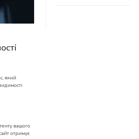
ості
с, який
видимості
тенту вашого
сайт отримує