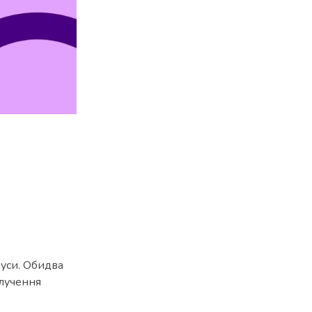
-
нуси. Обидва
алучення