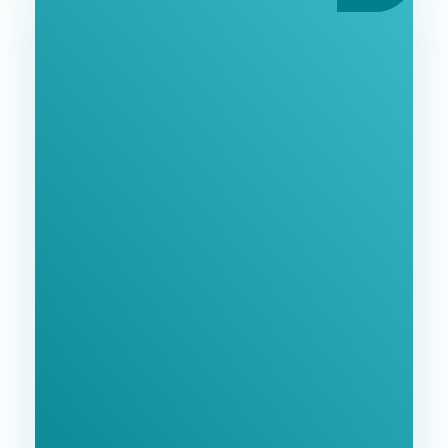
Ознайомтеся З
Нашими Послугами
Заповніть форму та ми зв'яжемося з Вами
найближчим часом.
GoodWay Inc. - Комплексне Просування Бізнесу