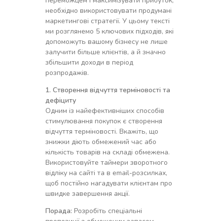
переможцем і максимізувати прибуток,
необхідно використовувати продумані
маркетингові стратегії. У цьому тексті
ми розглянемо 5 ключових підходів, які
допоможуть вашому бізнесу не лише
залучити більше клієнтів, а й значно
збільшити доходи в період
розпродажів.
1. Створення відчуття терміновості та
дефіциту
Одним із найефективніших способів
стимулювання покупок є створення
відчуття терміновості. Вкажіть, що
знижки діють обмежений час або
кількість товарів на складі обмежена.
Використовуйте таймери зворотного
відліку на сайті та в email-розсилках,
щоб постійно нагадувати клієнтам про
швидке завершення акції.
Порада:
Розробіть спеціальні