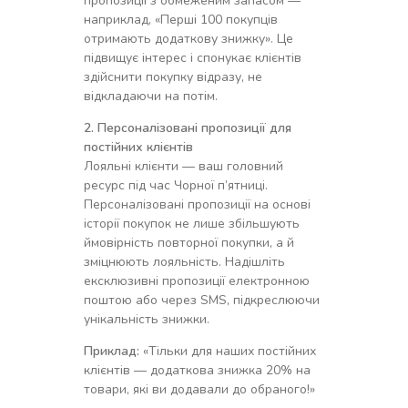
пропозиції з обмеженим запасом —
наприклад, «Перші 100 покупців
отримають додаткову знижку». Це
підвищує інтерес і спонукає клієнтів
здійснити покупку відразу, не
відкладаючи на потім.
2. Персоналізовані пропозиції для
постійних клієнтів
Лояльні клієнти — ваш головний
ресурс під час Чорної п’ятниці.
Персоналізовані пропозиції на основі
історії покупок не лише збільшують
ймовірність повторної покупки, а й
зміцнюють лояльність. Надішліть
ексклюзивні пропозиції електронною
поштою або через SMS, підкреслюючи
унікальність знижки.
Приклад:
«Тільки для наших постійних
клієнтів — додаткова знижка 20% на
товари, які ви додавали до обраного!»