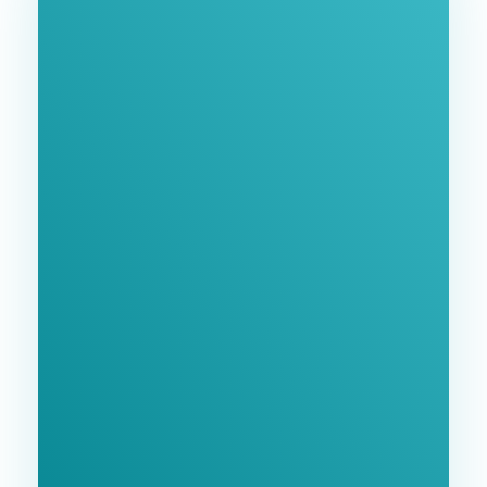
Ознайомтеся З
Нашими Послугами
Заповніть форму та ми зв'яжемося з Вами
найближчим часом.
GoodWay Inc. - Комплексне Просування Бізнесу