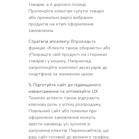
товарів, а й дорожчі позиції.
Пропонуйте клієнтам супутні товари
або преміальні версії вибраних
продуктів на етапі оформлення
замовлення.
Стратегія апселінгу:
Впровадьте
функцію «Клієнти також обирають» або
«Покращте свій продукт» на сторінках
товарів і у кошику. Наприклад,
запропонуйте комплект аксесуарів до
смартфона за зниженою ціною.
5. Підготуйте сайт до підвищеного
навантаження та оптимізуйте UX
Технічні аспекти також відіграють
ключову роль у успіху розпродажу.
Повільний сайт або помилки при
оформленні замовлення можуть
звести нанівець усі зусилля зі
залучення клієнтів. Переконайтеся, що
ваш сайт готовий до великого трафіку,