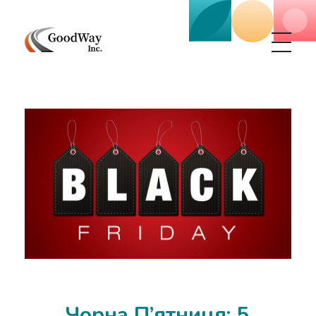
Маркетинговое агенство Goodway Inc.
Digital Agency. Маркетинговое агенство GoodWay Inc. Мы КОМПЛЕКСНО и УСПЕШНО развиваем БИЗНЕС клиентов!
Чорна П’ятниця: 5