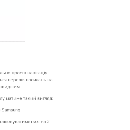
льно проста навігація
ься перелік посилань на
 швидшим.
лу матиме такий вигляд:
и Samsung
озташовуватиметься на 3