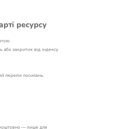
арті ресурсу
ртою.
ь або закритих від індексу
й перелік посилань.
езкоштовно — лише для