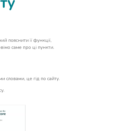
ту
ий пояснити її функції,
вімо саме про ці пункти.
и словами, це гід по сайту.
у.