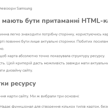
елевізори Samsung
кі мають бути притаманні HTML-к
инна легко знаходити потрібну сторінку, користуючись ка
арті повинні бути лише актуальні сторінки. Побитих посилан
но.
 щоб карта абсолютно точно показувала структуру ресурсу.
ть. Цей критерій дасть можливість завжди мати актуальни
ати дизайну сайту.
ки ресурсу
ення карти сайту. Ми ж вибрали три основні:
. Надає функціонал для створення кількох типів карток, б