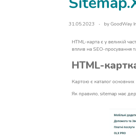
Sitemap.
31.05.2023
by
GoodWay In
HTML-карта є у великій час
вплив на SEO-просування та
HTML-картка 
Картою є каталог основних р
Як правило, sitemap має де