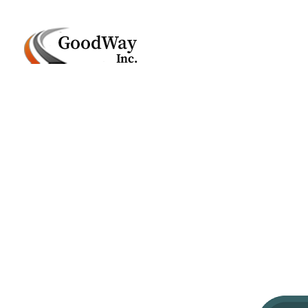
Маркетинговое агенство Goodway Inc.
Digital Agency. Маркетинговое агенство GoodWay Inc. Мы КОМПЛЕКСНО и УСПЕШНО развиваем БИЗНЕС клиентов!