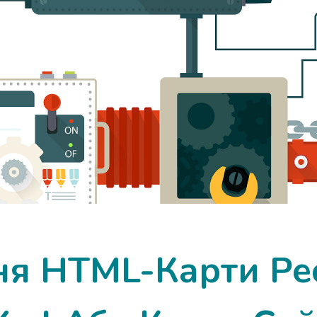
ня HTML-Карти Рес