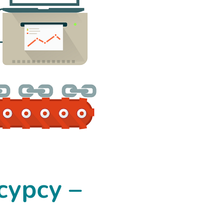
урсу –