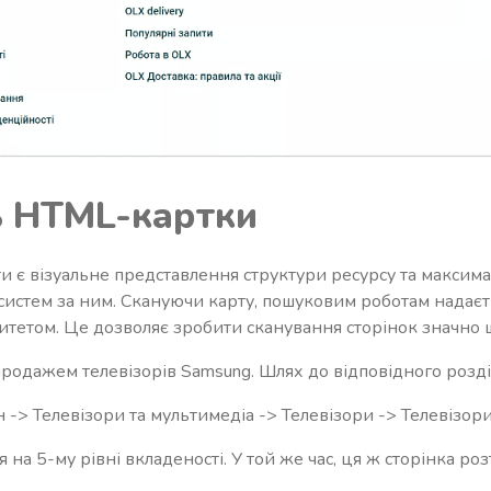
ь HTML-картки
є візуальне представлення структури ресурсу та максима
систем за ним. Скануючи карту, пошуковим роботам надаєт
итетом. Це дозволяє зробити сканування сторінок значно
родажем телевізорів Samsung. Шлях до відповідного розді
н -> Телевізори та мультимедіа -> Телевізори -> Телевізор
 на 5-му рівні вкладеності. У той же час, ця ж сторінка р