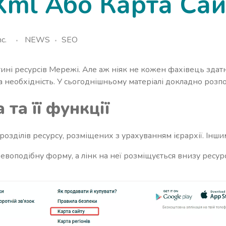
xml Або Карта Сай
c.
NEWS
SEO
тині ресурсів Мережі. Але аж ніяк не кожен фахівець здатн
 необхідність. У сьогоднішньому матеріалі докладно розпо
та її функції
озділів ресурсу, розміщених з урахуванням ієрархії. Іншим
ревоподібну форму, а лінк на неї розміщується внизу ресурс