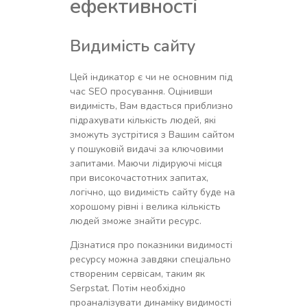
ефективності
Видимість сайту
Цей індикатор є чи не основним під
час SEO просування. Оцінивши
видимість, Вам вдасться приблизно
підрахувати кількість людей, які
зможуть зустрітися з Вашим сайтом
у пошуковій видачі за ключовими
запитами. Маючи лідируючі місця
при високочастотних запитах,
логічно, що видимість сайту буде на
хорошому рівні і велика кількість
людей зможе знайти ресурс.
Дізнатися про показники видимості
ресурсу можна завдяки спеціально
створеним сервісам, таким як
Serpstat. Потім необхідно
проаналізувати динаміку видимості