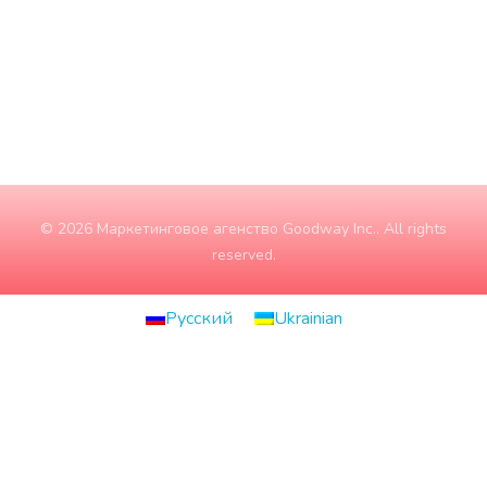
Субота
10:00 - 15:00
Неділя
ЗАЧИНЕНО
© 2026 Маркетинговое агенство Goodway Inc.. All rights
reserved.
Русский
Ukrainian