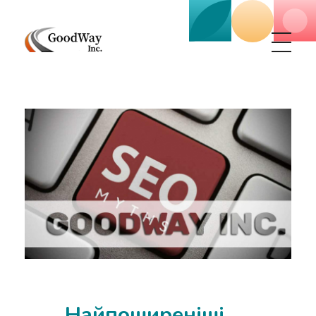
Маркетинговое агенство Goodway Inc.
Digital Agency. Маркетинговое агенство GoodWay Inc. Мы КОМПЛЕКСНО и УСПЕШНО развиваем БИЗНЕС клиентов!
Найпоширеніші