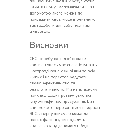
приноситиме жодних результатів.
Саме в цьому і допомагає SEO, за
допомогою якого можна як
покращити своє місце в рейтингу,
так і здобути для себе позитивні
цільові дії..
Висновки
СЕО перебуває під обстрілом
критиків увесь час свого існування.
Насправді воно є живішим за всіх
живих і не перестає радувати
своєю ефективністю та
результативністю. Ми на власному
прикладі щодня розвінчуємо всі
існуючі міфи про просування. Ви і
самі можете переконатися в користі
SEO, звернувшись до команди
наших фахівців, які нададуть
кваліфіковану допомогу в будь-