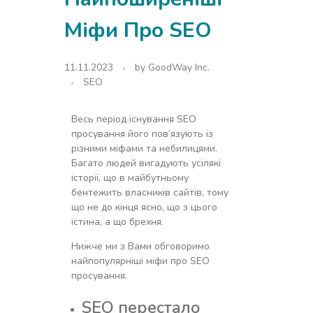
Міфи Про SEO
11.11.2023
by
GoodWay Inc.
SEO
Весь період існування SEO
просування його пов’язують із
різними міфами та небилицями.
Багато людей вигадують усілякі
історії, що в майбутньому
бентежить власників сайтів, тому
що не до кінця ясно, що з цього
істина, а що брехня.
Нижче ми з Вами обговоримо
найпопулярніші міфи про SEO
просування.
SEO перестало