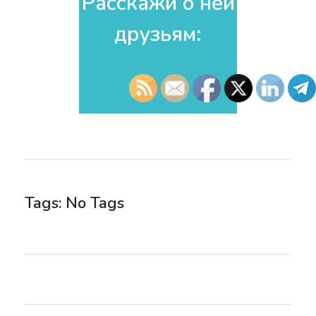
Расскажи о ней
друзьям:​
Tags: No Tags