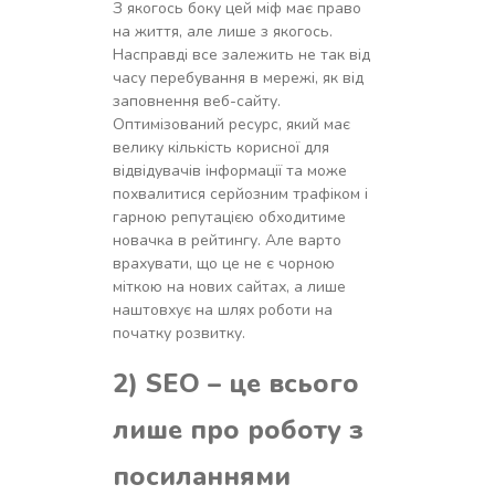
З якогось боку цей міф має право
на життя, але лише з якогось.
Насправді все залежить не так від
часу перебування в мережі, як від
заповнення веб-сайту.
Оптимізований ресурс, який має
велику кількість корисної для
відвідувачів інформації та може
похвалитися серйозним трафіком і
гарною репутацією обходитиме
новачка в рейтингу. Але варто
врахувати, що це не є чорною
міткою на нових сайтах, а лише
наштовхує на шлях роботи на
початку розвитку.
2) SEO – це всього
лише про роботу з
посиланнями