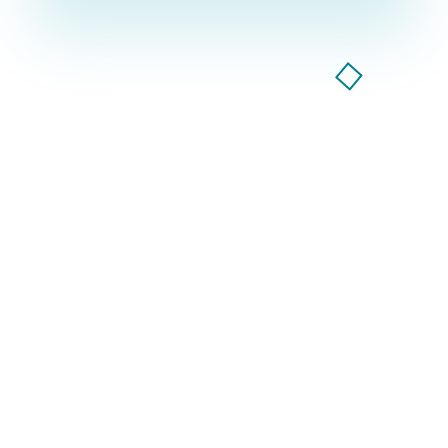
Компанія GoodWay Inc. більше 7 років надає весь
спектр послуг із комплексного просування
бізнесу в інтернеті!