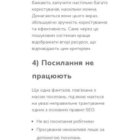
бажають залучити настільки багато
користувачів, наскільки можна.
Домагаються вони цього якраз,
збільшуючи зручність користування
та ефективність. Саме через це
пошуковим системам краще
відображати вгорі ресурси, що
відповідають цим критеріям.
4) Посилання не
працюють
Ще одна фантазія, пов’язана з
масою посилань, під якою мається
на увазі неправильне трактування
одних з основних правил SEO:
Не всі посилання робітники
Просування неможливе лише за
допомогою посилань