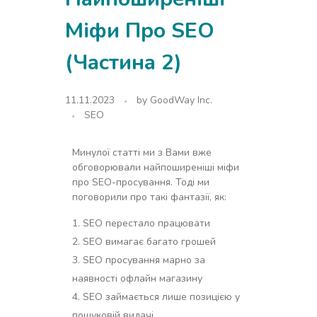
Міфи Про SEO
(Частина 2)
11.11.2023
by
GoodWay Inc.
SEO
Минулої статті ми з Вами вже
обговорювали найпоширеніші міфи
про SEO-просування. Тоді ми
поговорили про такі фантазії, як:
SEO перестало працювати
SEO вимагає багато грошей
SEO просування марно за
наявності офлайн магазину
SEO займається лише позицією у
пошуковій видачі