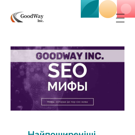
Маркетинговое агенство Goodway Inc.
Digital Agency. Маркетинговое агенство GoodWay Inc. Мы КОМПЛЕКСНО и УСПЕШНО развиваем БИЗНЕС клиентов!
Найпоширеніші