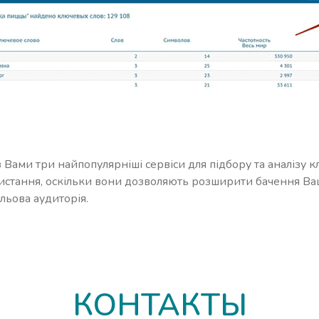
з Вами три найпопулярніші сервіси для підбору та аналізу к
стання, оскільки вони дозволяють розширити бачення Вашо
ільова аудиторія.
КОНТАКТЫ