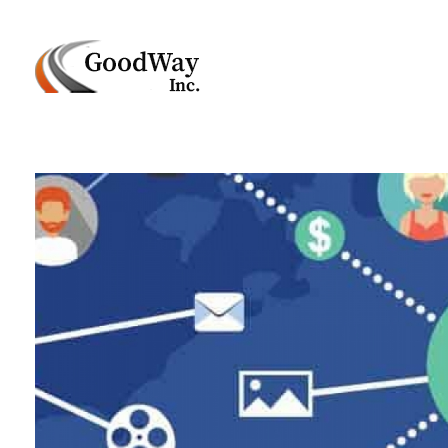
Маркетинговое агенство Goodway Inc.
Digital Agency. Маркетинговое агенство GoodWay Inc. Мы КОМПЛЕКСНО и УСПЕШНО развиваем БИЗНЕС клиентов!