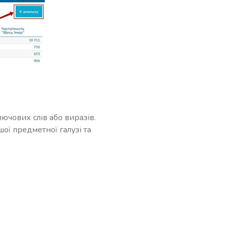
лючових слів або виразів.
ї предметної галузі та