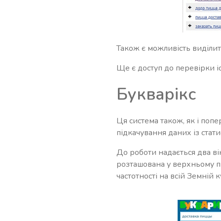
Також є можливість виділит
Ще є доступ до перевірки і
Букварікс
Ця система також, як і поп
підкачування даних із стати
До роботи надається два ві
розташована у верхньому пр
частотності на всій Земній ку