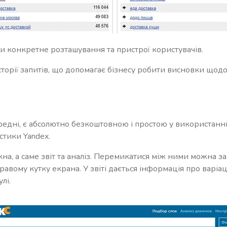
и конкретне розташування та пристрої користувачів.
сторії запитів, що допомагає бізнесу робити висновки щодо
ередні, є абсолютно безкоштовною і простою у використанн
стики Yandex.
кна, а саме звіт та аналіз. Перемикатися між ними можна з
авому кутку екрана. У звіті дається інформація про варіац
лі.