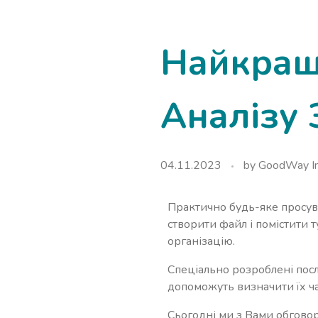
Найкращі
Аналізу 
04.11.2023
by
GoodWay In
Практично будь-яке просув
створити файл і помістити 
організацію.
Спеціально розроблені посл
допоможуть визначити їх ча
Сьогодні ми з Вами обговор