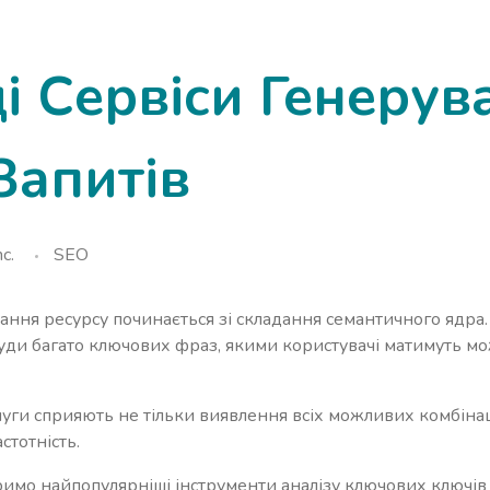
 Сервіси Генерув
Запитів
c.
SEO
ання ресурсу починається зі складання семантичного ядра
туди багато ключових фраз, якими користувачі матимуть м
уги сприяють не тільки виявлення всіх можливих комбінаці
стотність.
имо найпопулярніші інструменти аналізу ключових ключів 