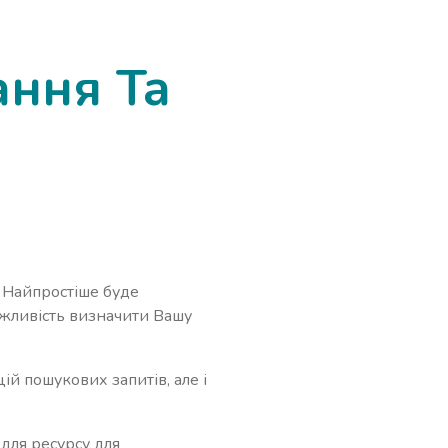
ання Та
. Найпростіше буде
ожливість визначити Вашу
й пошукових запитів, але і
для ресурсу для