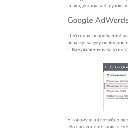
знаходження найзручнішого 
Google AdWord
Цей сервіс розроблений ко
початку пошуку необхідно н
«Планувальник ключових сл
У новому вікні потрібно вве
або послуга, категорія, міс