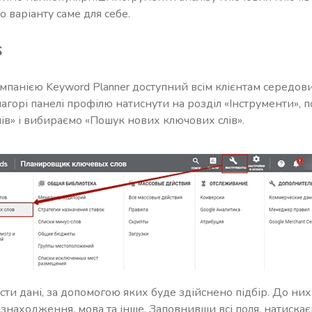
варіанту саме для себе.
s
мпанією Keyword Planner доступний всім клієнтам середов
агорі панелі профілю натиснути на розділ «Інструменти», п
ів» і вибираємо «Пошук нових ключових слів».
сти дані, за допомогою яких буде здійснено підбір. До них 
цезнаходження, мова та інше. Заповнивши всі поля, натиска