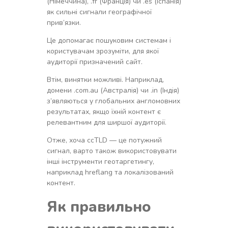
(Німеччина), .fr (Франція) чи .es (Іспанія)
як сильні сигнали географічної
прив’язки.
Це допомагає пошуковим системам і
користувачам зрозуміти, для якої
аудиторії призначений сайт.
Втім, винятки можливі. Наприклад,
домени .com.au (Австралія) чи .in (Індія)
з’являються у глобальних англомовних
результатах, якщо їхній контент є
релевантним для ширшої аудиторії.
Отже, хоча ccTLD — це потужний
сигнал, варто також використовувати
інші інструменти геотаргетингу,
наприклад hreflang та локалізований
контент.
Як правильно