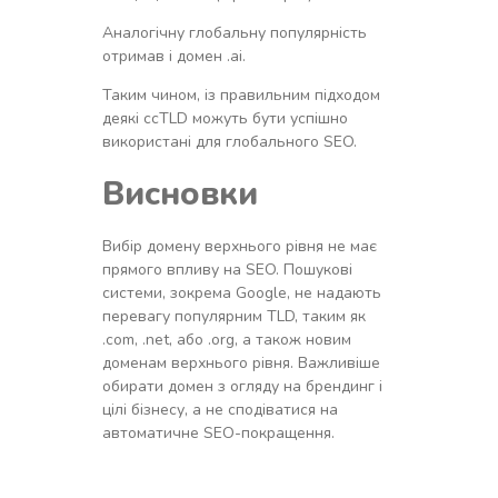
Аналогічну глобальну популярність
отримав і домен .ai.
Таким чином, із правильним підходом
деякі ccTLD можуть бути успішно
використані для глобального SEO.
Висновки
Вибір домену верхнього рівня не має
прямого впливу на SEO. Пошукові
системи, зокрема Google, не надають
перевагу популярним TLD, таким як
.com, .net, або .org, а також новим
доменам верхнього рівня. Важливіше
обирати домен з огляду на брендинг і
цілі бізнесу, а не сподіватися на
автоматичне SEO-покращення.