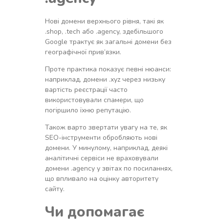
Нові домени верхнього рівня, такі як
.shop, .tech або .agency, здебільшого
Google трактує як загальні домени без
географічної прив’язки.
Проте практика показує певні нюанси:
наприклад, домени .xyz через низьку
вартість реєстрації часто
використовували спамери, що
погіршило їхню репутацію.
Також варто звертати увагу на те, як
SEO-інструменти обробляють нові
домени. У минулому, наприклад, деякі
аналітичні сервіси не враховували
домени .agency у звітах по посиланнях,
що впливало на оцінку авторитету
сайту.
Чи допомагає