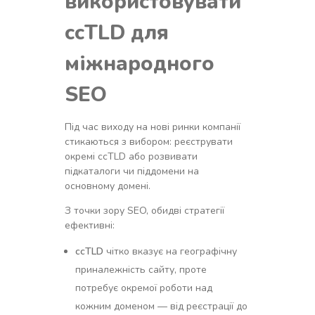
використовувати
ccTLD для
міжнародного
SEO
Під час виходу на нові ринки компанії
стикаються з вибором: реєструвати
окремі ccTLD або розвивати
підкаталоги чи піддомени на
основному домені.
З точки зору SEO, обидві стратегії
ефективні:
ccTLD
чітко вказує на географічну
приналежність сайту, проте
потребує окремої роботи над
кожним доменом — від реєстрації до