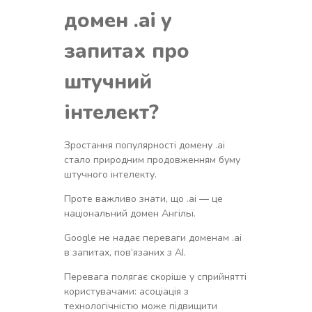
домен .ai у
запитах про
штучний
інтелект?
Зростання популярності домену .ai
стало природним продовженням буму
штучного інтелекту.
Проте важливо знати, що .ai — це
національний домен Ангільї.
Google не надає переваги доменам .ai
в запитах, пов’язаних з AI.
Перевага полягає скоріше у сприйнятті
користувачами: асоціація з
технологічністю може підвищити