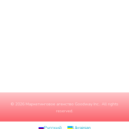
Понеділок
9:00 - 18:00
Вівторок
9:00 - 18:00
Середа
9:00 - 18:00
Четвер
9:00 - 18:00
П'ятниця
9:00 - 18:00
Субота
10:00 - 15:00
Неділя
ЗАЧИНЕНО
© 2026 Маркетинговое агенство Goodway Inc.. All rights
reserved.
Русский
Ukrainian