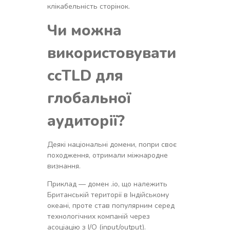
клікабельність сторінок.
Чи можна
використовувати
ccTLD для
глобальної
аудиторії?
Деякі національні домени, попри своє
походження, отримали міжнародне
визнання.
Приклад — домен .io, що належить
Британській території в Індійському
океані, проте став популярним серед
технологічних компаній через
асоціацію з I/O (input/output).