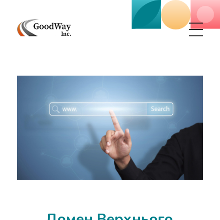
Маркетинговое агенство Goodway Inc.
Digital Agency. Маркетинговое агенство GoodWay Inc. Мы КОМПЛЕКСНО и УСПЕШНО развиваем БИЗНЕС клиентов!
Домен Верхнього