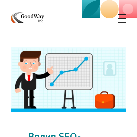
Маркетинговое агенство Goodway Inc.
Digital Agency. Маркетинговое агенство GoodWay Inc. Мы КОМПЛЕКСНО и УСПЕШНО развиваем БИЗНЕС клиентов!
Вплив SEO-