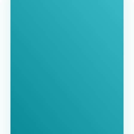
Ознайомтеся З
Нашими Послугами
Заповніть форму та ми зв'яжемося з Вами
найближчим часом.
GoodWay Inc. - Комплексне Просування Бізнесу