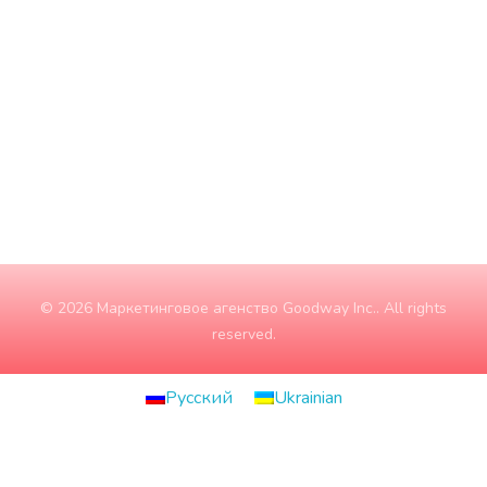
Четвер
9:00 - 18:00
П'ятниця
9:00 - 18:00
Субота
10:00 - 15:00
Неділя
ЗАЧИНЕНО
© 2026 Маркетинговое агенство Goodway Inc.. All rights
reserved.
Русский
Ukrainian