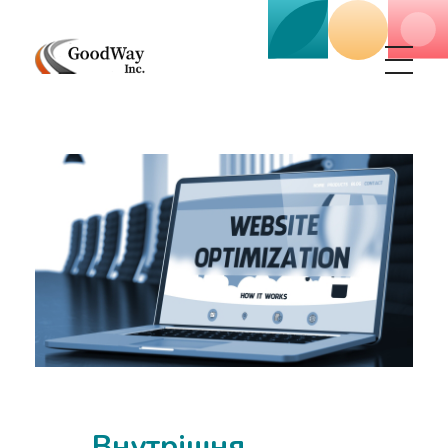
Маркетинговое агенство Goodway Inc.
Digital Agency. Маркетинговое агенство GoodWay Inc. Мы КОМПЛЕКСНО и УСПЕШНО развиваем БИЗНЕС клиентов!
Внутрішня