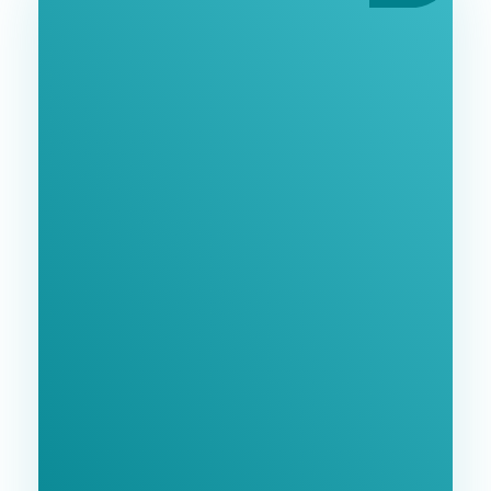
Ознайомтеся З
Нашими Послугами
Заповніть форму та ми зв'яжемося з Вами
найближчим часом.
GoodWay Inc. - Комплексне Просування Бізнесу