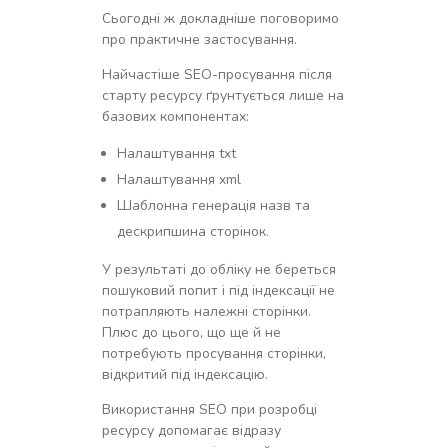
Сьогодні ж докладніше поговоримо
про практичне застосування.
Найчастіше SEO-просування після
старту ресурсу ґрунтується лише на
базових компонентах:
Налаштування txt
Налаштування xml
Шаблонна генерація назв та
дескрипшина сторінок.
У результаті до обліку не береться
пошуковий попит і під індексації не
потрапляють належні сторінки.
Плюс до цього, що ще й не
потребують просування сторінки,
відкритий під індексацію.
Використання SEO при розробці
ресурсу допомагає відразу