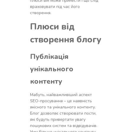
плюси він може принести і що слід
враховувати під час його
створення.
Плюси від
створення блогу
Публікація
унікального
контенту
Мабуть, найважливіший аспект
SEO-просування – це наявність
якісного та унікального контенту.
Блог дозволяє створювати пости,
які будуть привертати увагу
пошукових систем та відвідувачів.
Чим більше унікального контенту