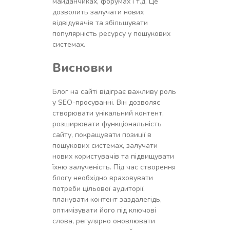
майданчиках, форумах і т.д. Це
дозволить залучати нових
відвідувачів та збільшувати
популярність ресурсу у пошукових
системах.
Висновки
Блог на сайті відіграє важливу роль
у SEO-просуванні. Він дозволяє
створювати унікальний контент,
розширювати функціональність
сайту, покращувати позиції в
пошукових системах, залучати
нових користувачів та підвищувати
їхню залученість. Під час створення
блогу необхідно враховувати
потреби цільової аудиторії,
планувати контент заздалегідь,
оптимізувати його під ключові
слова, регулярно оновлювати