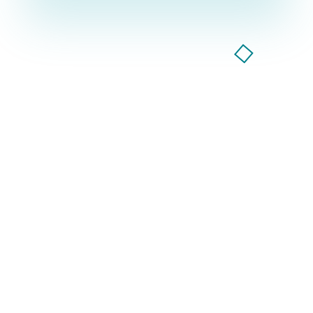
Компанія GoodWay Inc. більше 7 років надає весь
спектр послуг із комплексного просування
бізнесу в інтернеті!