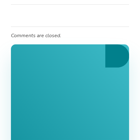
Comments are closed.
Ознайомтеся З
Нашими Послугами
Заповніть форму та ми зв'яжемося з Вами
найближчим часом.
GoodWay Inc. - Комплексне Просування Бізнесу