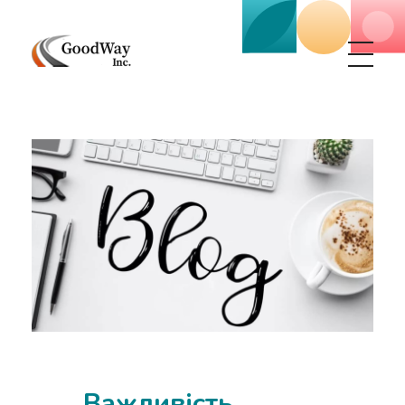
Маркетинговое агенство Goodway Inc.
Digital Agency. Маркетинговое агенство GoodWay Inc. Мы КОМПЛЕКСНО и УСПЕШНО развиваем БИЗНЕС клиентов!
Важливість