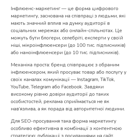
Інфлюенс-маркетинг — це форма цифрового
маркетингу, заснована на співпраці з людьми, які
мають значний вплив на думку аудиторії в
соціальних мережах або онлайн-спільнотах. Це
можуть бути блогери, селебріті, експерти у своїй
ніші, мікроінфлюенсери (до 100 тис. підписників)
або наноінфлюенсери (до 10 тис. підписників).
Механіка проста: бренд співпрацює з обраним
інфлюенсером, який просуває товар або послугу у
своїх каналах комунікації — Instagram, TikTok,
YouTube, Telegram або Facebook. Завдяки
високому рівню довіри аудиторії до таких
особистостей, реклама сприймається не як
нав’язлива, а як порада від авторитетної людини.
Для SEO-просування така форма маркетингу
особливо ефективна в комбінації з контентною
стратегією: публікації з посиланнями на сайт,