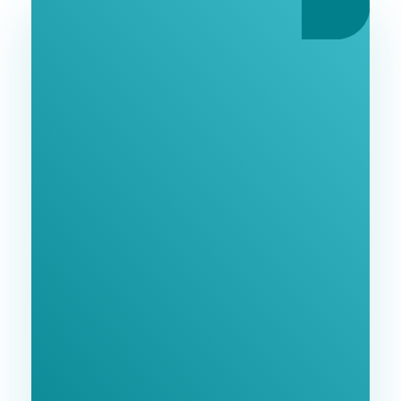
Ознайомтеся З
Нашими Послугами
Заповніть форму та ми зв'яжемося з Вами
найближчим часом.
GoodWay Inc. - Комплексне Просування Бізнесу