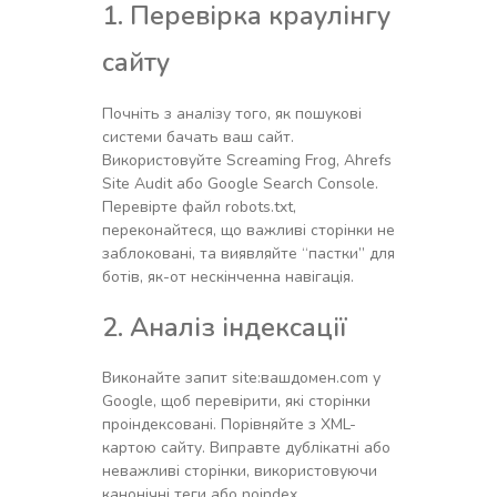
1. Перевірка краулінгу
сайту
Почніть з аналізу того, як пошукові
системи бачать ваш сайт.
Використовуйте Screaming Frog, Ahrefs
Site Audit або Google Search Console.
Перевірте файл robots.txt,
переконайтеся, що важливі сторінки не
заблоковані, та виявляйте “пастки” для
ботів, як-от нескінченна навігація.
2. Аналіз індексації
Виконайте запит site:вашдомен.com у
Google, щоб перевірити, які сторінки
проіндексовані. Порівняйте з XML-
картою сайту. Виправте дублікатні або
неважливі сторінки, використовуючи
канонічні теги або noindex.