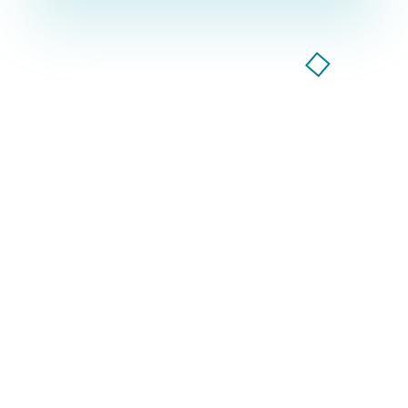
Компанія GoodWay Inc. більше 7 років надає весь
спектр послуг із комплексного просування
бізнесу в інтернеті!