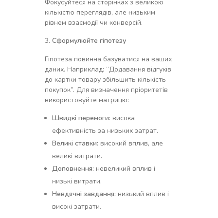
Фокусуйтеся на сторінках з великою
кількістю переглядів, але низьким
рівнем взаємодії чи конверсій.
Сформулюйте гіпотезу
Гіпотеза повинна базуватися на ваших
даних. Наприклад: “Додавання відгуків
до картки товару збільшить кількість
покупок”. Для визначення пріоритетів
використовуйте матрицю:
Швидкі перемоги:
висока
ефективність за низьких затрат.
Великі ставки:
високий вплив, але
великі витрати.
Доповнення:
невеликий вплив і
низькі витрати.
Невдячні завдання:
низький вплив і
високі затрати.