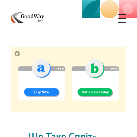
Маркетинговое агенство Goodway Inc.
Digital Agency. Маркетинговое агенство GoodWay Inc. Мы КОМПЛЕКСНО и УСПЕШНО развиваем БИЗНЕС клиентов!
Що Таке Спліт-