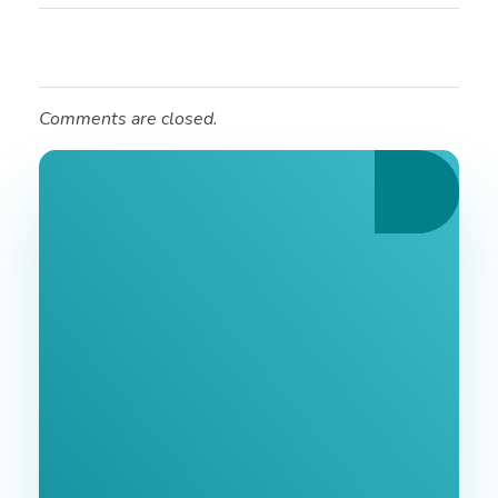
Comments are closed.
Ознайомтеся З
Нашими Послугами
Заповніть форму та ми зв'яжемося з Вами
найближчим часом.
GoodWay Inc. - Комплексне Просування Бізнесу