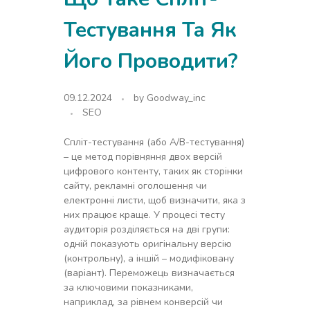
Тестування Та Як
Його Проводити?
09.12.2024
by
Goodway_inc
SEO
Спліт-тестування (або A/B-тестування)
– це метод порівняння двох версій
цифрового контенту, таких як сторінки
сайту, рекламні оголошення чи
електронні листи, щоб визначити, яка з
них працює краще. У процесі тесту
аудиторія розділяється на дві групи:
одній показують оригінальну версію
(контрольну), а іншій – модифіковану
(варіант). Переможець визначається
за ключовими показниками,
наприклад, за рівнем конверсій чи