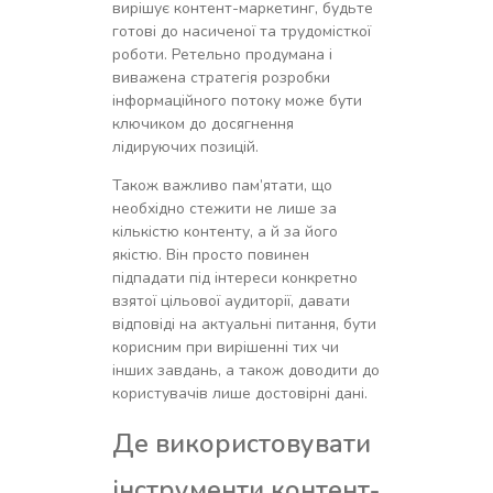
вирішує контент-маркетинг, будьте
готові до насиченої та трудомісткої
роботи. Ретельно продумана і
виважена стратегія розробки
інформаційного потоку може бути
ключиком до досягнення
лідируючих позицій.
Також важливо пам’ятати, що
необхідно стежити не лише за
кількістю контенту, а й за його
якістю. Він просто повинен
підпадати під інтереси конкретно
взятої цільової аудиторії, давати
відповіді на актуальні питання, бути
корисним при вирішенні тих чи
інших завдань, а також доводити до
користувачів лише достовірні дані.
Де використовувати
інструменти контент-