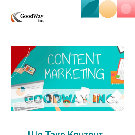
Маркетинговое агенство Goodway Inc.
Digital Agency. Маркетинговое агенство GoodWay Inc. Мы КОМПЛЕКСНО и УСПЕШНО развиваем БИЗНЕС клиентов!
Що Таке Контент