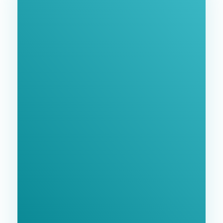
Ознайомтеся З
Нашими Послугами
Заповніть форму та ми зв'яжемося з Вами
найближчим часом.
GoodWay Inc. - Комплексне Просування Бізнесу