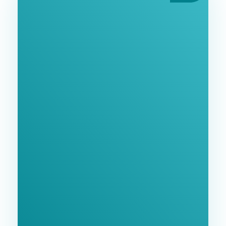
Ознайомтеся З
Нашими Послугами
Заповніть форму та ми зв'яжемося з Вами
найближчим часом.
GoodWay Inc. - Комплексне Просування Бізнесу