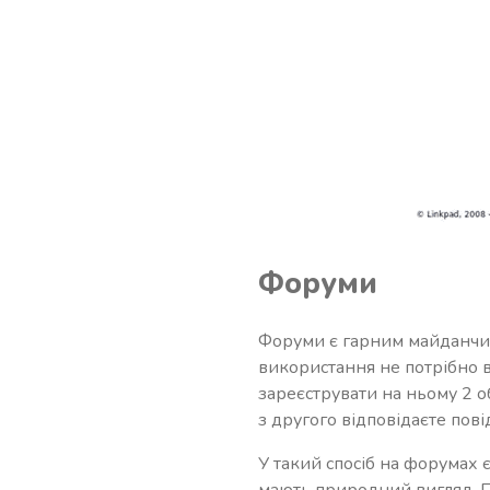
Форуми
Форуми є гарним майданчи
використання не потрібно 
зареєструвати на ньому 2 об
з другого відповідаєте пов
У такий спосіб на форумах 
мають природний вигляд. П