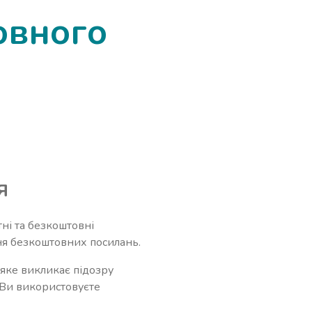
овного
я
ні та безкоштовні
ня безкоштовних посилань.
 яке викликає підозру
о Ви використовуєте