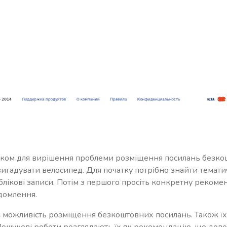
ком для вирішення проблеми розміщення посилань безкош
вигадувати велосипед. Для початку потрібно знайти темат
лікові записи. Потім з першого просіть конкретну рекоменда
ідомлення.
є можливість розміщення безкоштовних посилань. Також їх
ошукові роботи розглядають їх як рекомендацію, що дово