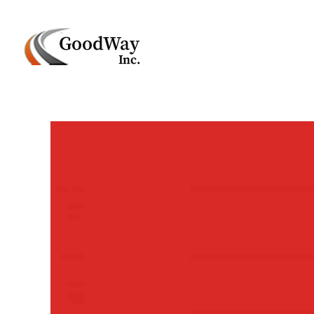
Маркетинговое агенство Goodway Inc.
Digital Agency. Маркетинговое агенство GoodWay Inc. Мы КОМПЛЕКСНО и УСПЕШНО развиваем БИЗНЕС клиентов!