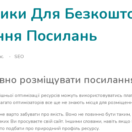
ики Для Безкошт
ння Посилань
c.
SEO
вно розміщувати посиланн
ішньої оптимізації ресурсів можуть використовуватись плат
агато оптимізаторів все ще не знають місця для розміщен
не варто забувати про якість. Воно не повинно бути таким,
яких Ви просуваєте свій сайт. Іншими словами, навіть якщ
рто подбати про природний профіль ресурсу.