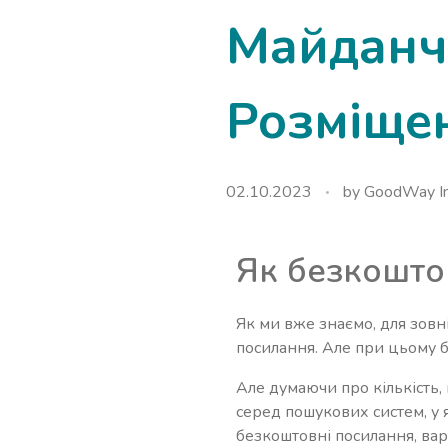
Майданч
Розміще
02.10.2023
by
GoodWay In
Як безкошто
Як ми вже знаємо, для зовн
посилання. Але при цьому б
Але думаючи про кількість, 
серед пошукових систем, у 
безкоштовні посилання, ва