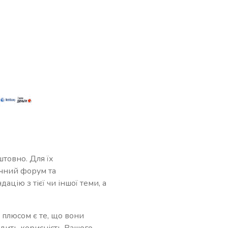
товно. Для їх
ичний форум та
цію з тієї чи іншої теми, а
 плюсом є те, що вони
дить корисність Вашого