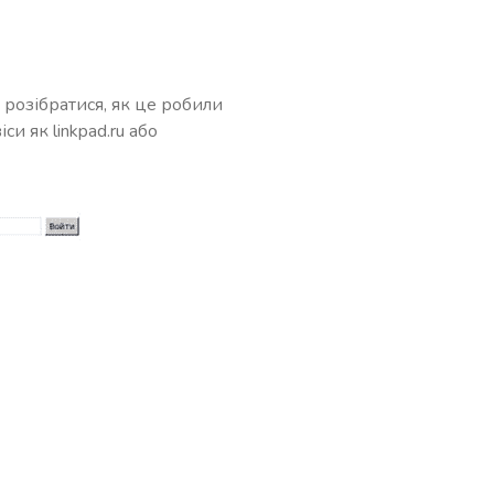
 розібратися, як це робили
и як linkpad.ru або