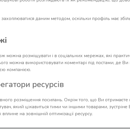
 захоплюватися даним методом, оскільки профіль має збіл
жі
ож можна розміщувати і в соціальних мережах, які практ
ього можна використовувати коментарі під постами, де Ви
оєю компанією.
егатори ресурсів
ного розміщення посилань. Окрім того, що Ви отримаєте п
стувач, який цікавиться тими чи іншими товарами, зустріне 
 вплине на зовнішній оптимізації ресурсу.