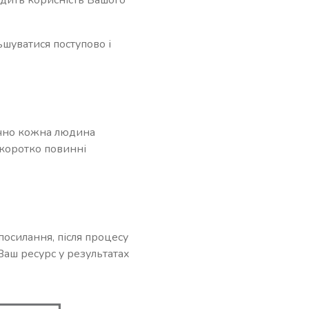
ьшуватися поступово і
ично кожна людина
 коротко повинні
осилання, після процесу
Ваш ресурс у результатах