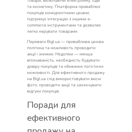
товари, включаючи електроніку, одяг
та косметику. Платформа приваблює
покупців конкурентними цінами,
підтримує інтеграцію з іншими e-
commerce інструментами та дозволяє
легко керувати товарами.
Переваги Bigl.ua — приваблива цінова
політика та можливість проводити
акції і знижки. Недоліки — менша
впізнаваність, необхідність будувати
довіру покупців та обмежені логістичні
можливості. Для ефективного продажу
на Bigl.ua слід використовувати якісні
фото, проводити акції та заохочувати
відгуки покупців.
Поради для
ефективного
продажу на