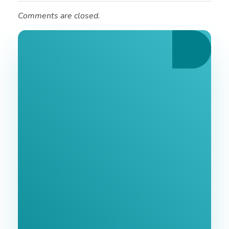
Comments are closed.
Ознайомтеся З
Нашими Послугами
Заповніть форму та ми зв'яжемося з Вами
найближчим часом.
GoodWay Inc. - Комплексне Просування Бізнесу