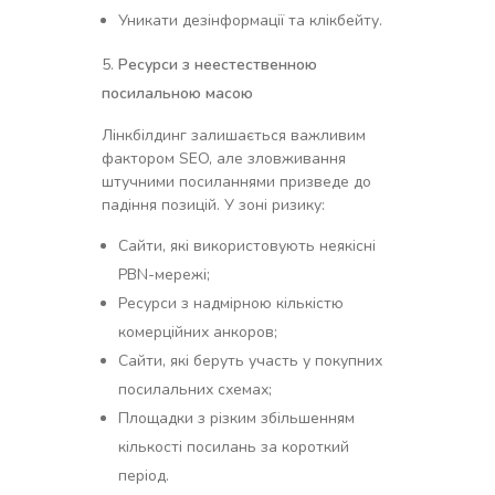
Уникати дезінформації та клікбейту.
Ресурси з неестественною
посилальною масою
Лінкбілдинг залишається важливим
фактором SEO, але зловживання
штучними посиланнями призведе до
падіння позицій. У зоні ризику:
Сайти, які використовують неякісні
PBN-мережі;
Ресурси з надмірною кількістю
комерційних анкоров;
Сайти, які беруть участь у покупних
посилальних схемах;
Площадки з різким збільшенням
кількості посилань за короткий
період.