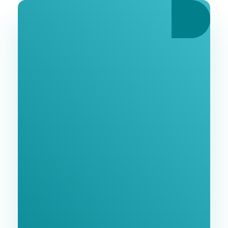
Ознайомтеся З
Нашими Послугами
Заповніть форму та ми зв'яжемося з Вами
найближчим часом.
GoodWay Inc. - Комплексне Просування Бізнесу